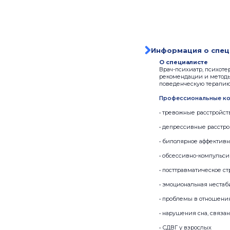
Информация о спец
О специалисте
Врач-психиатр, психоте
рекомендации и методы
поведенческую терапию
Профессиональные ко
• тревожные расстройств
• депрессивные расстро
• биполярное аффективн
• обсессивно-компульси
• посттравматическое ст
• эмоциональная нестаб
• проблемы в отношения
• нарушения сна, связан
• СДВГ у взрослых