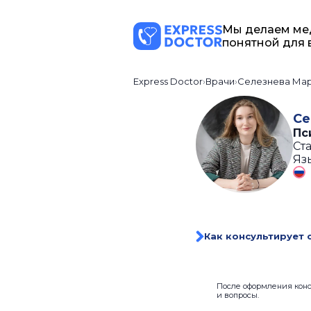
Мы делаем ме
понятной для 
Express Doctor
Врачи
Селезнева Ма
Се
Пс
Ста
Яз
Как консультирует 
После оформления консу
и вопросы.