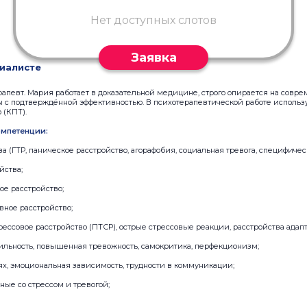
Нет доступных слотов
Заявка
иалисте
рапевт. Мария работает в доказательной медицине, строго опирается на сов
 с подтверждённой эффективностью. В психотерапевтической работе использу
 (КПТ).
мпетенции:
а (ГТР, паническое расстройство, агорафобия, социальная тревога, специфичес
йства;
ое расстройство;
вное расстройство;
рессовое расстройство (ПТСР), острые стрессовые реакции, расстройства адап
ильность, повышенная тревожность, самокритика, перфекционизм;
х, эмоциональная зависимость, трудности в коммуникации;
ные со стрессом и тревогой;