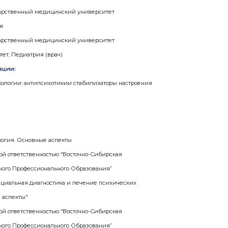
дарственный медицинский университет
я
дарственный медицинский университет
ет, Педиатрия (врач)
ации:
кологии: антипсихотикии стабилизаторы настроения
логия. Основные аспекты
ой ответственностью “Восточно-Сибирская
ого Профессионального Образования”
нциальная диагностика и лечение психических
 аспекты"
ой ответственностью “Восточно-Сибирская
ого Профессионального Образования”