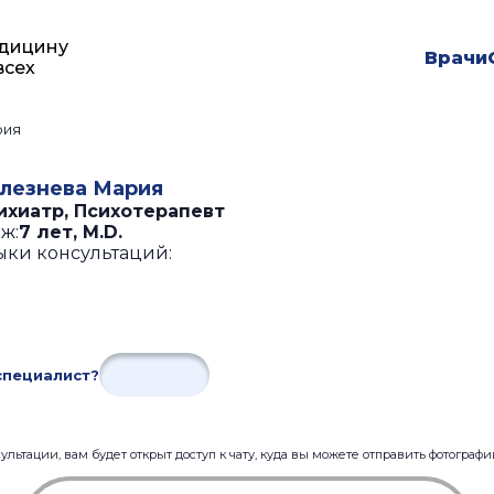
дицину
Врачи
всех
рия
лезнева Мария
ихиатр, Психотерапевт
ж:
7 лет
,
M.D.
ыки консультаций:
специалист?
льтации, вам будет открыт доступ к чату, куда вы можете отправить фотограф