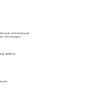
ременные клинические
ет когнитивно-
кие фобии);
тации;