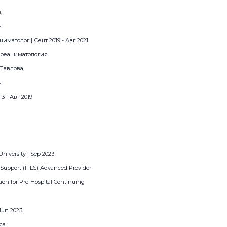
,
я
иматолог | Сент 2019 - Авг 2021
я-реаниматология
Павлова,
я
3 - Авг 2019
University | Sep 2023
 Support (ITLS) Advanced Provider
ion for Pre-Hospital Continuing
 Jun 2023
ica