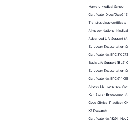
Harvard Medical School
Certificate ID cecf7eab2
Transfusiology certificate
Almazov National Medical
Advanced Life Support (A
European Resuscitation C
Certificate No. ERC 310 27
Basic Life Support (BLS) 
European Resuscitation C
Certificate No. ERC 914 05
Airway Maintenance, Wo
Karl Storz - Endoscope | A
Good Clinical Practice (IC
X7 Research
Certificate No. 18291 | Nov