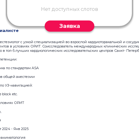
Нет доступных слотов
Заявка
иалисте
тезиолог с узкой специализацией во взрослой кардиоторакальной и сосудис
ентов в условиях ОРИТ. Соисследователь международных клинических иссле
го в топ-5 лучших кардиологических исследовательских центров Санкт- Петерб
петенции:
ка по стандартам ASA
ов общей анестезии
по УЗ-навигацией:
e block etc.
словиях ОРИТ
,
я
 2024 - Янв 2025
реаниматология