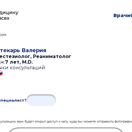
дицину
Врачи
всех
рия
текарь Валерия
естезиолог, Реаниматолог
ж:
7 лет
,
M.D.
ыки консультаций:
специалист?
льтации, вам будет открыт доступ к чату, куда вы можете отправить фотограф