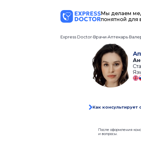
Мы делаем ме
понятной для 
Express Doctor
Врачи
Аптекарь Вале
Ап
Ан
Ста
Яз
Как консультирует 
После оформления консу
и вопросы.