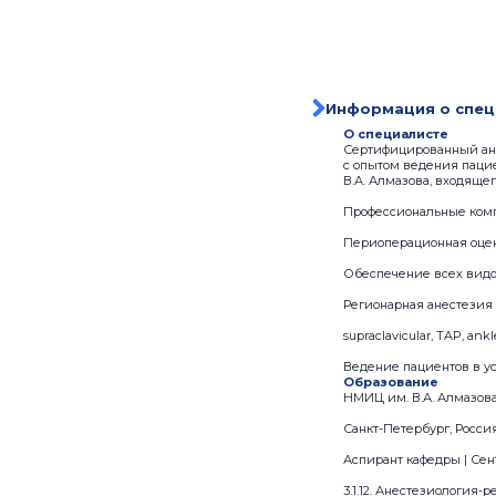
Информация о спец
О специалисте
Сертифицированный анес
с опытом ведения паци
В.А. Алмазова, входяще
Профессиональные ком
Периоперационная оцен
Обеспечение всех вид
Регионарная анестезия 
supraclavicular, TAP, ankl
Ведение пациентов в у
Образование
НМИЦ им. В.А. Алмазова
Санкт-Петербург, Росси
Аспирант кафедры | Сент
3.1.12. Анестезиология-