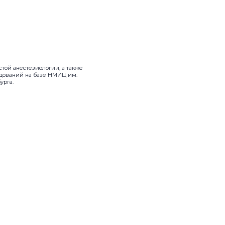
той анестезиологии, а также
дований на базе НМИЦ им.
урга.