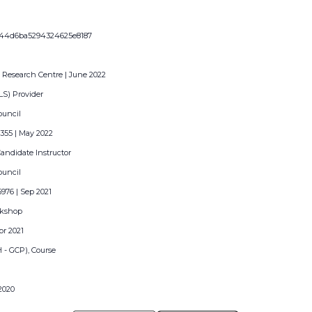
4344d6ba5294324625e8187
 Research Centre | June 2022
LS) Provider
ouncil
3355 | May 2022
Candidate Instructor
ouncil
5976 | Sep 2021
rkshop
pr 2021
H - GCP), Course
 2020