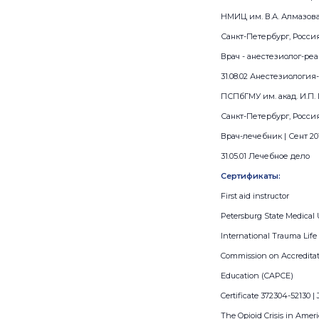
НМИЦ им. В.А. Алмазова
Санкт-Петербург, Росси
Врач - анестезиолог-реан
31.08.02 Анестезиологи
ПСПбГМУ им. акад. И.П. 
Санкт-Петербург, Росси
Врач-лечебник | Сент 201
31.05.01 Лечебное дело
Сертификаты:
First aid instructor
Petersburg State Medical 
International Trauma Life
Commission on Accreditat
Education (CAPCE)
Certificate 372304-52130 |
The Opioid Crisis in Amer