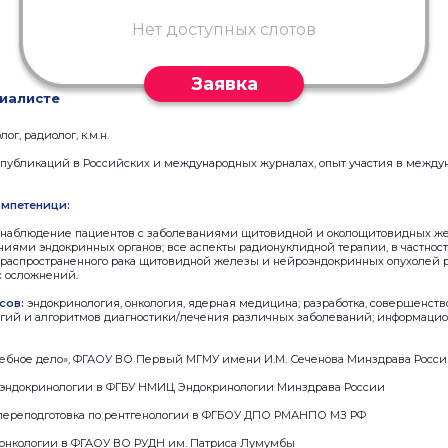
Нет доступных слотов
Заявка
иалисте
ог, радиолог, к.м.н.
х публикаций в Российских и международных журналах, опыт участия в межд
мпетеници:
и наблюдение пациентов с заболеваниями щитовидной и околощитовидных же
ниями эндокринных органов; все аспекты радионуклидной терапии, в частнос
 распространенного рака щитовидной железы и нейроэндокринных опухолей 
 осложнений.
сов:
эндокринология, онкология, ядерная медицина; разработка, совершенст
гий и алгоритмов диагностики/лечения различных заболеваний; информацио
лечебное дело», ФГАОУ ВО Первый МГМУ имени И.М. Сеченова Минздрава Росс
по эндокринологии в ФГБУ НМИЦ Эндокринологии Минздрава России
 переподготовка по рентгенологии в ФГБОУ ДПО РМАНПО МЗ РФ
по онкологии в ФГАОУ ВО РУДН им. Патриса Лумумбы