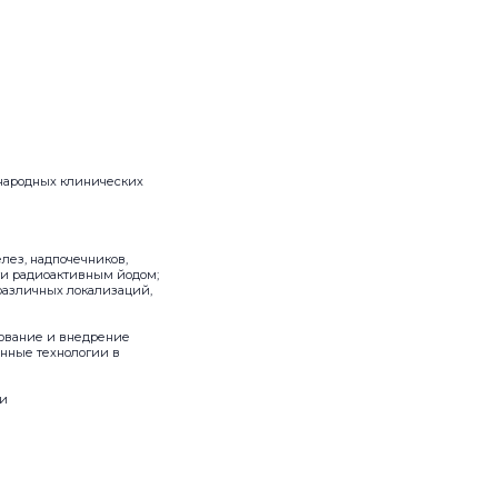
ународных клинических
лез, надпочечников,
ти радиоактивным йодом;
различных локализаций,
вование и внедрение
нные технологии в
ии