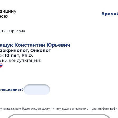
дицину
Врачи
всех
нтин Юрьевич
ащук Константин Юрьевич
докринолог, Онколог
ж:
10 лет
,
Ph.D.
ыки консультаций:
специалист?
льтации, вам будет открыт доступ к чату, куда вы можете отправить фотограф