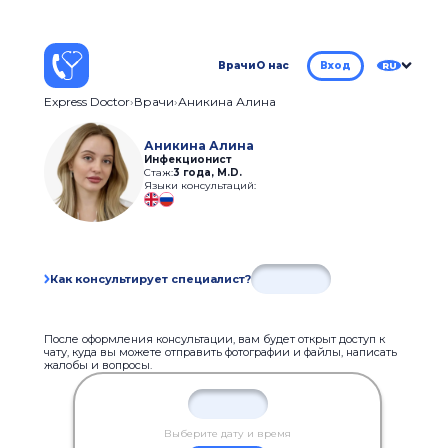
Врачи
О нас
Вход
RU
Express Doctor
Врачи
Аникина Алина
Аникина Алина
Инфекционист
Стаж:
3 года
,
M.D.
Языки консультаций:
Как консультирует специалист?
После оформления консультации, вам будет открыт доступ к
чату, куда вы можете отправить фотографии и файлы, написать
жалобы и вопросы.
Выберите дату и время