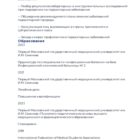
— Разбор результатов лабораторных и инструментальных исследований
при подозрении на паразитарные заболевания
— Обсуждение рекомендуемого плана лечения заболеваний
паразитарной природы
— Консультация лиц, выезжающих в страны тропического и
субтропического пояса
— Беседа о мерах профилактики паразитарных заболеваний
Образование
2023
Первый Московский государственный медицинский университет им.
И.М. Сеченова
Ординатура по специальности «инфекционные болезни» на базе
Инфекционной клинической больницы № 2
2021
Первый Московский государственный медицинский университет им.
И.М. Сеченова
Лечебное дело
Повышение квалификации:
2023
Первый Московский государственный медицинский университет им.
И.М. Сеченова «Психолого-педагогические основы высшего
медицинского и фармацевтического образования»
Стажировки:
2018
International Federation of Medical Students Associations