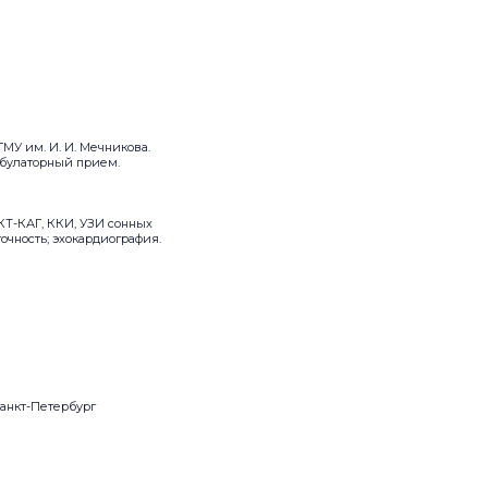
МУ им. И. И. Мечникова.
мбулаторный прием.
КТ-КАГ, ККИ, УЗИ сонных
очность; эхокардиография.
анкт-Петербург