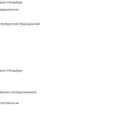
анкт-Петербург
кардиология»
етербургской Медицинской
анкт-Петербург
кадемии последипломного
состояния на