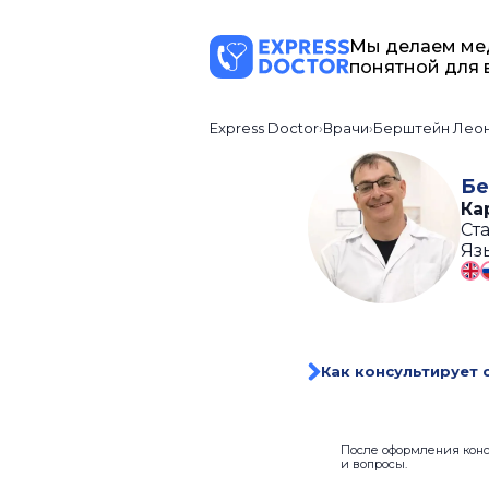
Мы делаем ме
понятной для 
Express Doctor
Врачи
Берштейн Лео
Бе
Ка
Ста
Яз
Как консультирует 
После оформления консу
и вопросы.