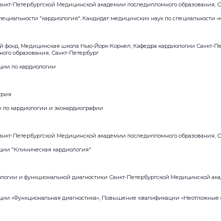
анкт-Петербургской Медицинской академии последипломного образования, С
пециальности "кардиология", Кандидат медицинских наук по специальности «
 фонд, Медицинская школа Нью-Йорк-Корнел, Кафедра кардиологии Санкт-П
ого образования, Санкт-Петербург
ии по кардиологии
трия
 по кардиологии и эхокардиографии
анкт-Петербургской Медицинской академии последипломного образования, С
ии "Клиническая кардиология"
ологии и функциональной диагностики Санкт-Петербургской Медицинской а
ии «Функциональная диагностика», Повышение квалификации «Неотложные 