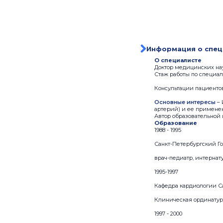
Информация о спец
О специалисте
Доктор медицинских нау
Стаж работы по специал
Консультации пациентов
Основные интересы
– 
артерий) и ее применен
Автор образовательной 
Образование
1988 - 1995
Санкт-Петербургский Г
врач-педиатр, интернат
1995-1997
Кафедра кардиологии С
Клиническая ординатур
1997 - 2000