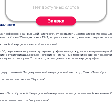
Нет доступных слотов
Заявка
иалисте
к, профессор, врач высшей категории, руководитель центра атеросклероза СЗГ
ьности более 25 лет, включая ПИТ, кардиолгическое отделение стационара, а
 с любой кардиологической патологией.
ИБС; первичная кардиоваскулярная профилактика; сосудистая визуализация (
ие в стратификации сердечного риска; клапанные пороки; сердечная недостат
интернет-платформы Эхокласс для специалистов по эхокардиографии.
осударственный Педиатрический медицинский институт, Санкт-Петербург
ура по специальности "Терапия"
анкт-Петербургской Медицинской академии последипломного образования, С
а по специальности "кардиология"