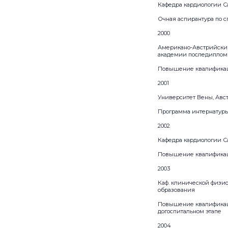
Кафедра кардиологии С
Очная аспирантура по с
2000
Американо-Австрийский
академии последипломн
Повышение квалификац
2001
Университет Вены, Авс
Программа интернатуры
2002
Кафедра кардиологии С
Повышение квалификац
2003
Каф. клинической физи
образования
Повышение квалификац
догоспитальном этапе
2004