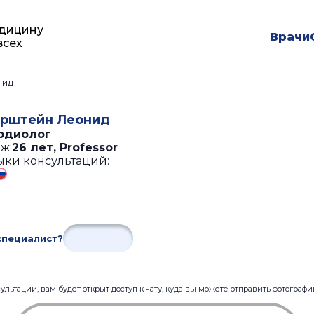
дицину
Врачи
всех
нид
рштейн Леонид
рдиолог
ж:
26 лет
,
Professor
ыки консультаций:
специалист?
льтации, вам будет открыт доступ к чату, куда вы можете отправить фотограф