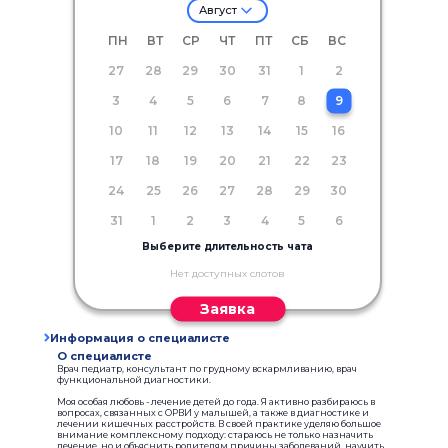
Август
ПН
ВТ
СР
ЧТ
ПТ
СБ
ВС
27
28
29
30
31
1
2
3
4
5
6
7
8
9
10
11
12
13
14
15
16
17
18
19
20
21
22
23
24
25
26
27
28
29
30
31
1
2
3
4
5
6
Выберите длительность чата
Нет доступных слотов
Заявка
Информация о специалисте
О специалисте
Врач педиатр, консультант по грудному вскармливанию, врач
функциональной диагностики.
Моя особая любовь - лечение детей до года. Я активно разбираюсь в
вопросах, связанных с ОРВИ у малышей, а также в диагностике и
лечении кишечных расстройств. В своей практике уделяю большое
внимание комплексному подходу: стараюсь не только назначить
лечение, но и объяснить родителям причины заболеваний, научить