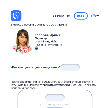
Врачи
О нас
Вход
RU
Express Doctor
Врачи
Егорова Ирина
Егорова Ирина
Педиатр
Стаж:
12 лет
,
M.D.
Языки консультаций:
Как консультирует специалист?
После оформления консультации, вам будет открыт доступ к
чату, куда вы можете отправить фотографии и файлы, написать
жалобы и вопросы.
Выберите дату и время