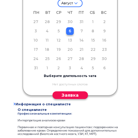
Август
ПН
ВТ
СР
ЧТ
ПТ
СБ
ВС
27
28
29
30
31
1
2
3
4
5
6
7
8
9
10
11
12
13
14
15
16
17
18
19
20
21
22
23
24
25
26
27
28
29
30
31
1
2
3
4
5
6
Выберите длительность чата
Нет доступных слотов
Заявка
Информация о специалисте
О специалисте
Профессиональные компетенции:
Интерпретация анализов крови
Первичная и повторная консультация пациентов с подозрением на
заболевания крови. Определение показаний для дополнительных
исследований (биопсия костного мозга, УЗИ, КТ, МРТ).