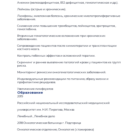
Анемии (железодефицитная, B12-дефицитная, гемолитическая и др.).
Лейкозы (острые и хронические).
Лимфомы, миеломная болезнь, хронические миелопролиферативные
заболевания.
Снижение или повышение тромбоцитов, лейкоцитов, эритроцитов ,
гемоглобина.
Вторичные гематологические осложнения при хронических
заболеваниях.
Сопровождение пациентов после химиотерапии и трансплантации
костного мозга.
Контроль побочных эффектов и осложнений терапии.
Скрининг и раннее выявление патологий крови у пациентов из групп
риска.
Мониторинг ремиссии онкогематологических заболеваний.
Индивидуальные рекомендации по питанию, образу жизни и
профилактике рецидивов.
Увеличение лимфоузлов
Образование
2019
Российский национальный исследовательский медицинский
университет им. Н.И. Пирогова, Москва
Лечебный , Лечебное дело
2018 Онкологическая больница г. Подгорица
Онкологическое отделение, Онкология ( стажировка)