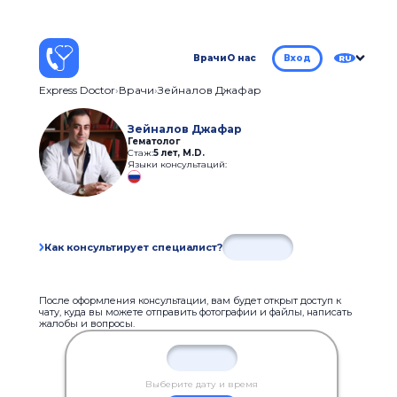
Врачи
О нас
Вход
RU
Express Doctor
Врачи
Зейналов Джафар
Зейналов Джафар
Гематолог
Стаж:
5 лет
,
M.D.
Языки консультаций:
Как консультирует специалист?
После оформления консультации, вам будет открыт доступ к
чату, куда вы можете отправить фотографии и файлы, написать
жалобы и вопросы.
Выберите дату и время