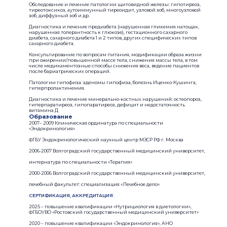
Обследование и лечение патологии щитовидной железы: гипотиреоз,
тиреотоксикоз, аутоиммунный тиреоидит, узловой зоб, многоузловой
зоб, диффузный зоб и др.
Диагностика и лечение предиабета (нарушенная гликемия натощак,
нарушенная толерантность к глюкозе), гестационного сахарного
диабета, сахарного диабета 1 и 2 типов, других специфических типов
сахарного диабета.
Консультирование по вопросам питания, модификации образа жизни
при ожирении/повышенной массе тела, снижения массы тела, в том
числе медикаментозные способы снижения веса, ведение пациентов
после бариатрических операций.
Патологии гипофиза: аденомы гипофиза, болезнь Иценко-Кушинга,
гиперпролактинемия.
Диагностика и лечение минерально-костных нарушений: остеопороз,
гиперпаратиреоз, гипопаратиреоз, дефицит и недостаточность
витамина Д
Образование
2007– 2009 Клиническая ординатура по специальности
«Эндокринология»
ФГБУ Эндокринологический научный центр МЗСР РФ г. Москва
2006-2007 Волгоградский государственный медицинский университет,
интернатура по специальности «Терапия»
2000-2006 Волгоградский государственный медицинский университет,
лечебный факультет: специализация «Лечебное дело»
СЕРТИФИКАЦИЯ, АККРЕДИТАЦИЯ:
2025 – повышение квалификации «Нутрициология в диетологии»,
ФГБОУВО «Ростовский государственный медицинский университет»
2020 – повышение квалификации «Эндокринология», АНО