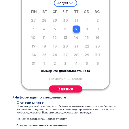
Август
ПН
ВТ
СР
ЧТ
ПТ
СБ
ВС
27
28
29
30
31
1
2
3
4
5
6
7
8
9
10
11
12
13
14
15
16
17
18
19
20
21
22
23
24
25
26
27
28
29
30
31
1
2
3
4
5
6
Выберите длительность чата
Нет доступных слотов
Заявка
Информация о специалисте
О специалисте
Практикующий специалист с богатым клиническим опытом, большое
количество пациентов с хроническими эндокринными патологиями,
которые доверяют Валерии свое здоровье долгие годы.
Прием взрослых пациентов от 18 лет.
Профессиональные компетенции: