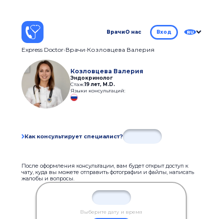
Врачи
О нас
Вход
RU
Express Doctor
Врачи
Козловцева Валерия
Козловцева Валерия
Эндокринолог
Стаж:
19 лет
,
M.D.
Языки консультаций:
Как консультирует специалист?
После оформления консультации, вам будет открыт доступ к
чату, куда вы можете отправить фотографии и файлы, написать
жалобы и вопросы.
Выберите дату и время