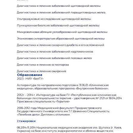
Диагностика и лечение заболеваний щитовидной железы
Диагностика и лечение заболеваний паращитовидных желез
Ультразвуковые исследования щитовидной железы
Пункционная биопсия заболеваний щитовидной железы
Микроволновая абляция узлообразований щитовидной железы
Этаноловая склеротерапия образований щитовидной железы
Диагностика и лечение сахарного диабета и его осложнений
Диагностика и лечение заболеваний надпочечников
Диагностика и лечение заболеваний половых желез
Диагностика и лечение остеопороза
Диагностика и лечение ожирения
Образование
2023 - НИУ «БелГУ»
Аспирантура по направлению подготовки 31.06.01 «Клиническая
медицина», образовательная программа «Внутренние болезни».
2012г. - 2014 г. Интернатура на базе ГУ «Республиканская клиническая
больница» по специальности терапия – удостоверение № 2121 от 18.04.2014
Присвоена специальность «Терапия»
2006-2012 года Медицинский факультет Приднестровского
Государственного Университета им Т.Г.Шевченко Специальность:
«Лечебное дело». Диплом с отличием
Стажировки:
08.2014-11.2014 Национальная медицинская академия им. Шупика (г. Киев,
Украина) на базе института эндокринологии и обмена веществ им.