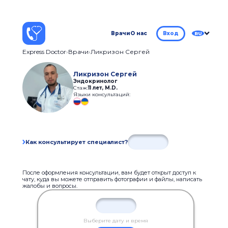
Врачи
О нас
Вход
RU
Express Doctor
Врачи
Ликризон Сергей
Ликризон Сергей
Эндокринолог
Стаж:
11 лет
,
M.D.
Языки консультаций:
Как консультирует специалист?
После оформления консультации, вам будет открыт доступ к
чату, куда вы можете отправить фотографии и файлы, написать
жалобы и вопросы.
Выберите дату и время