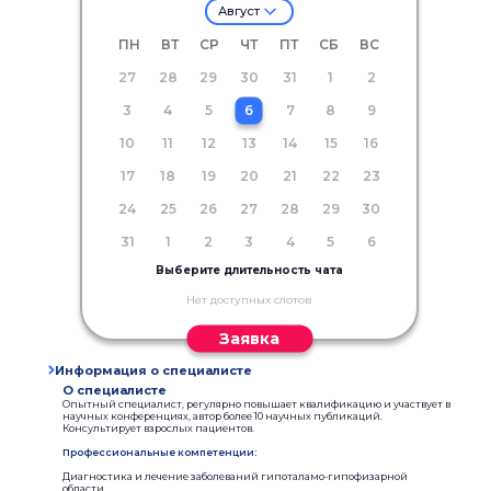
Август
ПН
ВТ
СР
ЧТ
ПТ
СБ
ВС
27
28
29
30
31
1
2
3
4
5
6
7
8
9
10
11
12
13
14
15
16
17
18
19
20
21
22
23
24
25
26
27
28
29
30
31
1
2
3
4
5
6
Выберите длительность чата
Нет доступных слотов
Заявка
Информация о специалисте
О специалисте
Опытный специалист, регулярно повышает квалификацию и участвует в
научных конференциях, автор более 10 научных публикаций.
Консультирует взрослых пациентов.
Профессиональные компетенции:
Диагностика и лечение заболеваний гипоталамо-гипофизарной
области