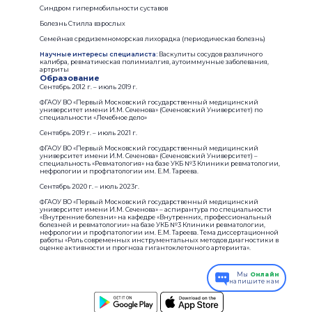
Синдром гипермобильности суставов
Болезнь Стилла взрослых
Семейная средиземноморская лихорадка (периодическая болезнь)
Научные интересы специалиста:
Васкулиты сосудов различного
калибра, ревматическая полимиалгия, аутоиммунные заболевания,
артриты
Образование
Сентябрь 2012 г. – июль 2019 г.
ФГАОУ ВО «Первый Московский государственный медицинский
университет имени И.М. Сеченова» (Сеченовский Университет) по
специальности «Лечебное дело»
Сентябрь 2019 г. – июль 2021 г.
ФГАОУ ВО «Первый Московский государственный медицинский
университет имени И.М. Сеченова» (Сеченовский Университет) –
специальность «Ревматология» на базе УКБ №3 Клиники ревматологии,
нефрологии и профпатологии им. Е.М. Тареева.
Сентябрь 2020 г. – июль 2023г.
ФГАОУ ВО «Первый Московский государственный медицинский
университет имени И.М. Сеченова» – аспирантура по специальности
«Внутренние болезни» на кафедре «Внутренних, профессиональный
болезней и ревматологии» на базе УКБ №3 Клиники ревматологии,
нефрологии и профпатологии им. Е.М. Тареева. Тема диссертационной
работы «Роль современных инструментальных методов диагностики в
оценке активности и прогноза гигантоклеточного артериита».
Мы
Онлайн
напишите нам