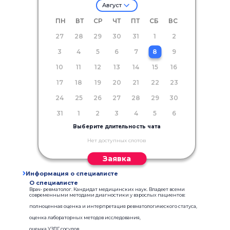
Август
ПН
ВТ
СР
ЧТ
ПТ
СБ
ВС
27
28
29
30
31
1
2
3
4
5
6
7
8
9
10
11
12
13
14
15
16
17
18
19
20
21
22
23
24
25
26
27
28
29
30
31
1
2
3
4
5
6
Выберите длительность чата
Нет доступных слотов
Заявка
Информация о специалисте
О специалисте
Врач- ревматолог. Кандидат медицинских наук. Владеет всеми
современными методами диагностики у взрослых пациентов:
полноценная оценка и интерпретация ревматологического статуса,
оценка лабораторных методов исследования,
оценка УЗДГ сосудов,