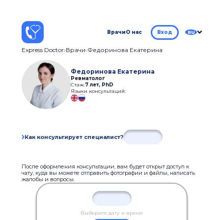
Врачи
О нас
Вход
RU
Express Doctor
Врачи
Федоринова Екатерина
Федоринова Екатерина
Ревматолог
Стаж:
7 лет
,
PhD
Языки консультаций:
Как консультирует специалист?
После оформления консультации, вам будет открыт доступ к
чату, куда вы можете отправить фотографии и файлы, написать
жалобы и вопросы.
Выберите дату и время