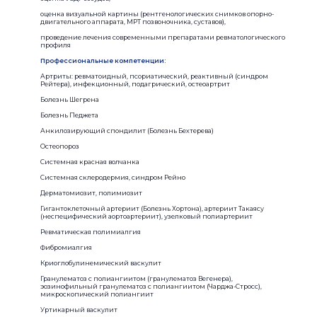
оценка визуальной картины (рентгенологических снимков опорно-
двигательного аппарата, МРТ позвоночника, суставов),
проведение лечения современными препаратами ревматологического
профиля
Профессиональные компетенции:
Артриты: ревматоидный, псориатический, реактивный (синдром
Рейтера), инфекционный, подагрический, остеоартрит
Болезнь Шегрена
Болезнь Педжета
Анкилозирующий спондилит (Болезнь Бехтерева)
Остеопороз
Системная красная волчанка
Системная склеродермия, синдром Рейно
Дерматомиозит, полимиозит
Гигантоклеточный артериит (Болезнь Хортона), артериит Такаясу
(неспецифический аортоартериит), узелковый полиартериит
Ревматическая полимиалгия
Фибромиалгия
Криоглобулинемический васкулит
Гранулематоз с полиангиитом (гранулематоз Вегенера),
эозинофильный гранулематоз с полиангиитом (Чарджа-Стросс),
микроскопический полиангиит
Уртикарный васкулит