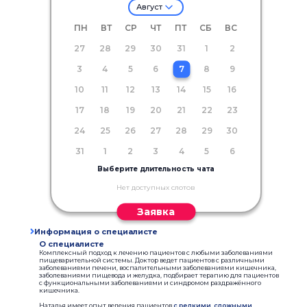
Август
ПН
ВТ
СР
ЧТ
ПТ
СБ
ВС
27
28
29
30
31
1
2
3
4
5
6
7
8
9
10
11
12
13
14
15
16
17
18
19
20
21
22
23
24
25
26
27
28
29
30
31
1
2
3
4
5
6
Выберите длительность чата
Нет доступных слотов
Заявка
Информация о специалисте
О специалисте
Комплексный подход к лечению пациентов с любыми заболеваниями
пищеварительной системы. Доктор ведет пациентов с различными
заболеваниями печени, воспалительными заболеваниями кишечника,
заболеваниями пищевода и желудка, подбирает терапию для пациентов
с функциональными заболеваниями и синдромом раздражённого
кишечника.
Наталья имеет опыт ведения пациентов
с редкими, сложными