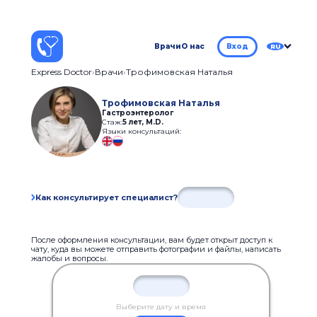
Врачи
О нас
Вход
RU
Express Doctor
Врачи
Трофимовская Наталья
Трофимовская Наталья
Гастроэнтеролог
Стаж:
5 лет
,
M.D.
Языки консультаций:
Как консультирует специалист?
После оформления консультации, вам будет открыт доступ к
чату, куда вы можете отправить фотографии и файлы, написать
жалобы и вопросы.
Выберите дату и время