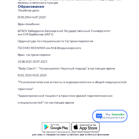
железы и желчного пузыря
Образование
Лечебное дело
01.09.2014-14.07.2020
Врач-лечебник
ФГБОУ Кабардино-Балкарский Государственный Университет
им.Х.М.Бербекова (КБГУ)
Ординатура по специальности Гастроэнтерология
ГБУЗ МО МОНИКИ им.М.Ф.Владимирского
Врач- гастроэнтеролог
25.08.2021-20.07.2023
"Body Coach" , "Нутрициолог.Научный подход" в настоящее время
10.02.2025-15.02.2025
"Психосоматические аспекты в эндокринологии и общей медицинской
практике"
"Бариатрический пациент в практике врачей терапевтических
специальностей" по настоящее время
Мы
Онлайн
напишите нам
Мы заботимся о безопасности ваших личных данных, поэтому
для связи со специалистом важно установить наше мобильное приложение