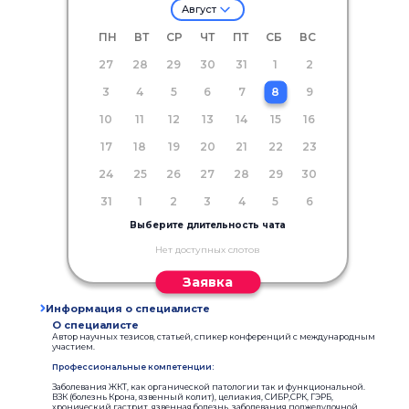
Август
ПН
ВТ
СР
ЧТ
ПТ
СБ
ВС
27
28
29
30
31
1
2
3
4
5
6
7
8
9
10
11
12
13
14
15
16
17
18
19
20
21
22
23
24
25
26
27
28
29
30
31
1
2
3
4
5
6
Выберите длительность чата
Нет доступных слотов
Заявка
Информация о специалисте
О специалисте
Автор научных тезисов, статьей, спикер конференций с международным
участием.
Профессиональные компетенции:
Заболевания ЖКТ, как органической патологии так и функциональной.
ВЗК (болезнь Крона, язвенный колит), целиакия, СИБР,СРК, ГЭРБ,
хронический гастрит, язвенная болезнь, заболевания поджелудочной