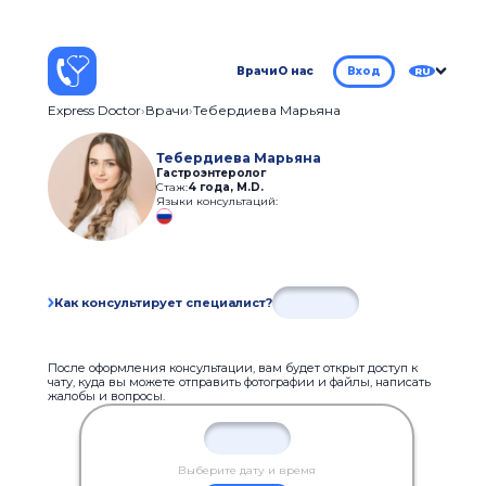
Врачи
О нас
Вход
RU
Express Doctor
Врачи
Тебердиева Марьяна
Тебердиева Марьяна
Гастроэнтеролог
Стаж:
4 года
,
M.D.
Языки консультаций:
Как консультирует специалист?
После оформления консультации, вам будет открыт доступ к
чату, куда вы можете отправить фотографии и файлы, написать
жалобы и вопросы.
Выберите дату и время