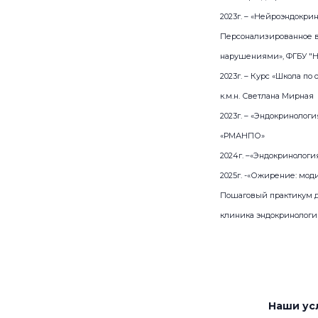
2023г. – «Нейроэндокри
Персонализированное в
нарушениями», ФГБУ "
2023г. – Курс «Школа по 
к.м.н. Светлана Мирная
2023г. – «Эндокринолог
«РМАНПО»
2024г. –«Эндокринолог
2025г. -«Ожирение: мод
Пошаговый практикум д
клиника эндокринологи
Наши ус