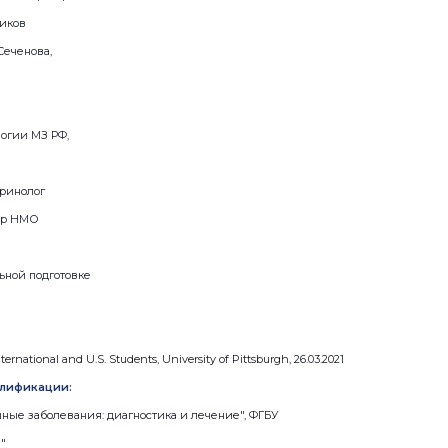
иков
Сеченова,
огии МЗ РФ,
кринолог
тр НМО
ьной подготовке
nternational and U.S. Students, University of Pittsburgh, 26.03.2021
лификации:
инные заболевания: диагностика и лечение", ФГБУ
"