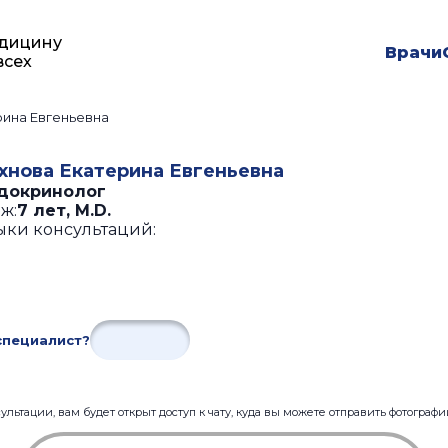
дицину
Врачи
всех
рина Евгеньевна
хнова Екатерина Евгеньевна
докринолог
ж:
7 лет
,
M.D.
ыки консультаций:
специалист?
льтации, вам будет открыт доступ к чату, куда вы можете отправить фотограф