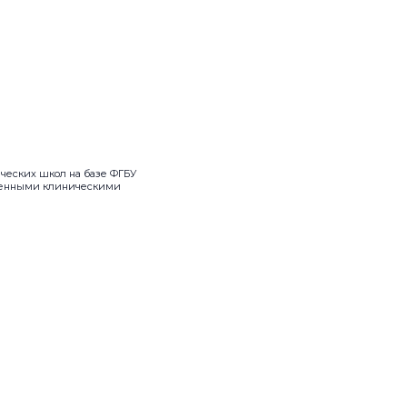
ических школ на базе ФГБУ
еменными клиническими