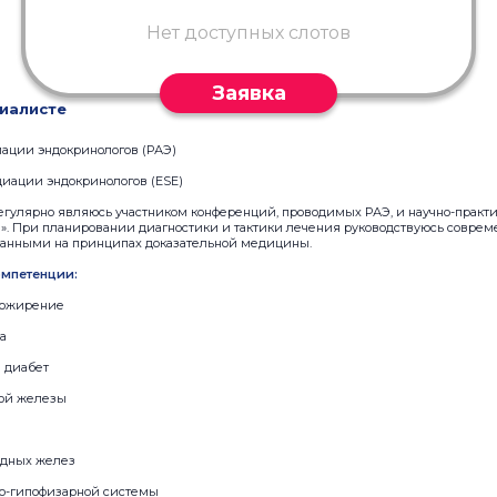
Нет доступных слотов
Заявка
иалисте
иации эндокринологов (РАЭ)
циации эндокринологов (ESE)
регулярно являюсь участником конференций, проводимых РАЭ, и научно-практ
. При планировании диагностики и тактики лечения руководствуюсь совр
анными на принципах доказательной медицины.
мпетенции:
, ожирение
а
 диабет
ой железы
идных желез
о-гипофизарной системы