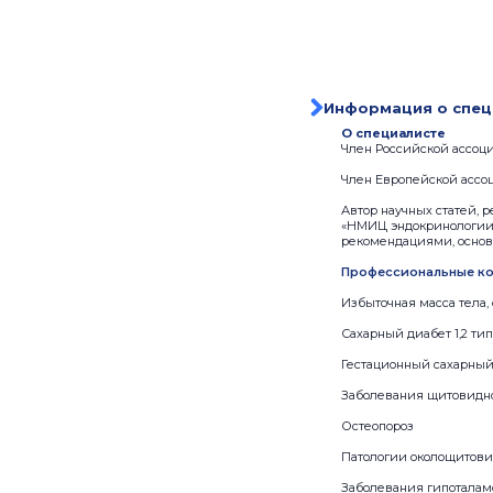
Информация о спец
О специалисте
Член Российской ассоц
Член Европейской ассо
Автор научных статей, 
«НМИЦ эндокринологии»
рекомендациями, основ
Профессиональные ко
Избыточная масса тела
Сахарный диабет 1,2 тип
Гестационный сахарный
Заболевания щитовидн
Остеопороз
Патологии околощитов
Заболевания гипоталам