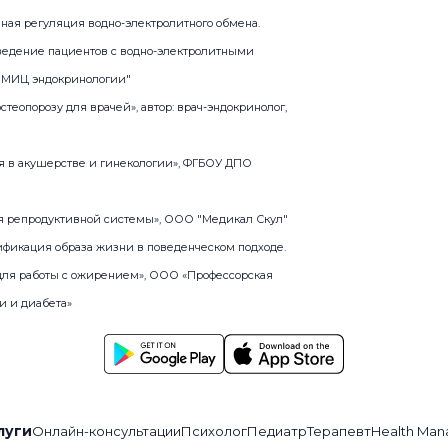
нная регуляция водно-электролитного обмена.
едение пациентов с водно-электролитными
НМИЦ эндокринологии"
остеопорозу для врачей», автор: врач-эндокринолог,
ия в акушерстве и гинекологии», ФГБОУ ДПО
ия репродуктивной системы», ООО "Медикал Скул"
ификация образа жизни в поведенческом подходе.
ля работы с ожирением», ООО «Профессорская
и и диабета»
луги
Онлайн-консультации
Психолог
Педиатр
Терапевт
Health Man