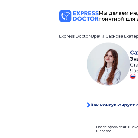
Мы делаем ме
понятной для 
Express Doctor
Врачи
Сахнова Екате
Са
Эн
Ста
Яз
Как консультирует 
После оформления консу
и вопросы.