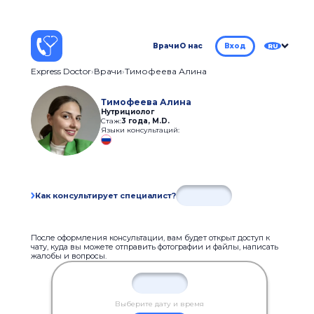
Врачи
О нас
Вход
RU
Express Doctor
Врачи
Тимофеева Алина
Тимофеева Алина
Нутрициолог
Стаж:
3 года
,
M.D.
Языки консультаций:
Как консультирует специалист?
После оформления консультации, вам будет открыт доступ к
чату, куда вы можете отправить фотографии и файлы, написать
жалобы и вопросы.
Выберите дату и время