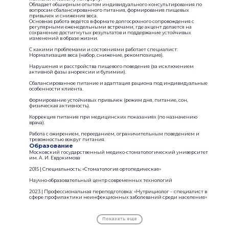
Обладает обширным опытом индивидуального консультирования по
вопросам сбалансированного питания, формирования пищевых
привычек и снижения веса.
Основная работа ведётся в формате долгосрочного сопровождения с
регулярными еженедельными встречами, где акцент делается на
сохранение достигнутых результатов и поддержание устойчивых
изменений в образе жизни.
С какими проблемами и состояниями работает специалист:
Нормализация веса (набор, снижение, рекомпозиция).
Нарушения и расстройства пищевого поведения (за исключением
активной фазы анорексии и булимии).
Сбалансированное питание и адаптация рациона под индивидуальные
особенности клиента.
Формирование устойчивых привычек (режим дня, питание, сон,
физическая активность).
Коррекция питания при медицинских показаниях (по назначению
врача).
Работа с ожирением, перееданием, ограничительным поведением и
тревожностью вокруг питания.
Образование
Московский государственный медико-стоматологический университет
им. А. И. Евдокимова
2015 | Специальность: «Стоматология ортопедическая»
Научно-образовательный центр современных технологий
2023 | Профессиональная переподготовка: «Нутрициолог – специалист в
сфере профилактики неинфекционных заболеваний среди населения»
Показать еще