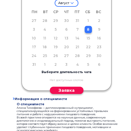
Август
ПН
ВТ
СР
ЧТ
ПТ
СБ
ВС
27
28
29
30
31
1
2
3
4
5
6
7
8
9
10
11
12
13
14
15
16
17
18
19
20
21
22
23
24
25
26
27
28
29
30
31
1
2
3
4
5
6
Выберите длительность чата
Нет доступных слотов
Заявка
Информация о специалисте
О специалисте
Алина Тимофеева — дипломированный нутрициолог,
специализирующийся на формировании устойчивых привычек
питания и работе с нарушениями пищевого поведения.
В своей практике опирается на научные данные, современную
диетологию и индивидуальный подход, помогая выстроить питание,
которое соответствует образу жизни и целям клиента. Особое внимание
уделяет глубинным причинам пищевого поведения, мотивации и
психологическому комфорту.