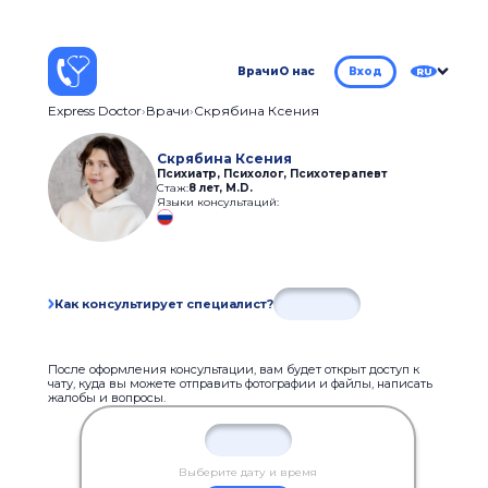
Врачи
О нас
Вход
RU
Express Doctor
Врачи
Скрябина Ксения
Скрябина Ксения
Психиатр, Психолог, Психотерапевт
Стаж:
8 лет
,
M.D.
Языки консультаций:
Как консультирует специалист?
После оформления консультации, вам будет открыт доступ к
чату, куда вы можете отправить фотографии и файлы, написать
жалобы и вопросы.
Выберите дату и время