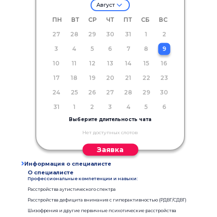
Август
ПН
ВТ
СР
ЧТ
ПТ
СБ
ВС
27
28
29
30
31
1
2
3
4
5
6
7
8
9
10
11
12
13
14
15
16
17
18
19
20
21
22
23
24
25
26
27
28
29
30
31
1
2
3
4
5
6
Выберите длительность чата
Нет доступных слотов
Заявка
Информация о специалисте
О специалисте
Профессиональные компетенции и навыки:
Расстройства аутистического спектра
Расстройства дефицита внимания с гиперактивностью (РДВГ/СДВГ)
Шизофрения и другие первичные психотические расстройства