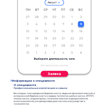
Август
ПН
ВТ
СР
ЧТ
ПТ
СБ
ВС
27
28
29
30
31
1
2
3
4
5
6
7
8
9
10
11
12
13
14
15
16
17
18
19
20
21
22
23
24
25
26
27
28
29
30
31
1
2
3
4
5
6
Выберите длительность чата
Нет доступных слотов
Заявка
Информация о специалисте
О специалисте
Профессиональные компетенции и навыки
бесплодие, планирование беременности, ведение физиологической и
осложненной беременности и родов, патология шейки матки, ИППП,
миома матки, эндометриоз, гинекологическая эндокринология,
онкогинекология ультразвуковая диагностика в акушерстве и
гинекологии.