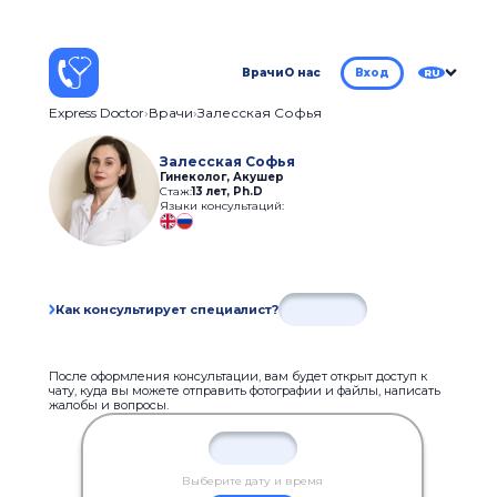
Врачи
О нас
Вход
RU
Express Doctor
Врачи
Залесская Софья
Залесская Софья
Гинеколог, Акушер
Стаж:
13 лет
,
Ph.D
Языки консультаций:
Как консультирует специалист?
После оформления консультации, вам будет открыт доступ к
чату, куда вы можете отправить фотографии и файлы, написать
жалобы и вопросы.
Выберите дату и время