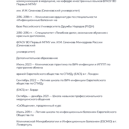
коммуникация в медицине, на кафедре иностранных языков ФГАОУ ВО
Первый МГМУ
им. И.М. Сеченова (Сеченовский университет)
2016–2018 гг. – Клиническая ординатура по специальности
«Инфекционные болезни» на
базе Российского Университета Дружбы Народов (РУДН)
2010–2016 гг. – Специалитет «Лечебное дело», окончание обучения с
красным дипломом,
ФГАОУ ВО Первый МГМУ им. И.М. Сеченова Минздрава России
(Сеченовский
университет)
Дополнительное образование
Июнь 2023 — Клиническая практика по ВИЧ-инфекции и ИППП по
программе обмена
врачей Европейского общества по СПИДу (EACS) в г. Лондон
Сентябрь 2022 — Летняя школа по ВИЧ-инфекции Европейского
общества по СПИДу
(EACS) в г. Бордо
Октябрь — декабрь 2021 — Школа навыков профессионального
медицинского общения
«СоОбщение», продленный курс
Июль 2019 г. – Летняя школа по инфекционным болезням Европейского
Общества по
Клинической Микробиологии и Инфекционным Болезням (ESCMID) в г.
Ливерпуль