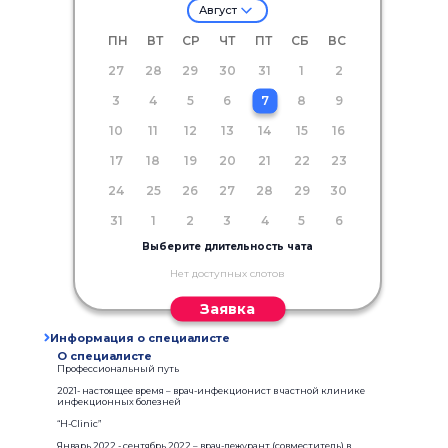
Август
ПН
ВТ
СР
ЧТ
ПТ
СБ
ВС
27
28
29
30
31
1
2
3
4
5
6
7
8
9
10
11
12
13
14
15
16
17
18
19
20
21
22
23
24
25
26
27
28
29
30
31
1
2
3
4
5
6
Выберите длительность чата
Нет доступных слотов
Заявка
Информация о специалисте
О специалисте
Профессиональный путь
2021- настоящее время – врач-инфекционист в частной клинике
инфекционных болезней
“H-Сlinic”
Январь 2022 - сентябрь 2022 – врач-дежурант (совместитель) в