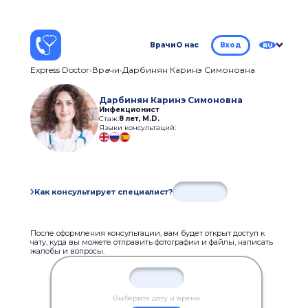
Врачи
О нас
Вход
RU
Express Doctor
Врачи
Дарбинян Каринэ Симоновна
Дарбинян Каринэ Симоновна
Инфекционист
Стаж:
8 лет
,
M.D.
Языки консультаций:
Как консультирует специалист?
После оформления консультации, вам будет открыт доступ к
чату, куда вы можете отправить фотографии и файлы, написать
жалобы и вопросы.
Выберите дату и время