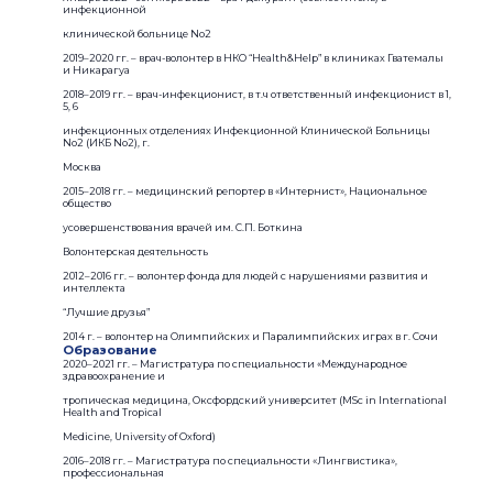
инфекционной
клинической больнице No2
2019–2020 гг. – врач-волонтер в НКО “Health&Help” в клиниках Гватемалы
и Никарагуа
2018–2019 гг. – врач-инфекционист, в т.ч ответственный инфекционист в 1,
5, 6
инфекционных отделениях Инфекционной Клинической Больницы
No2 (ИКБ No2), г.
Москва
2015–2018 гг. – медицинский репортер в «Интернист», Национальное
общество
усовершенствования врачей им. С.П. Боткина
Волонтерская деятельность
2012–2016 гг. – волонтер фонда для людей с нарушениями развития и
интеллекта
“Лучшие друзья”
2014 г. – волонтер на Олимпийских и Паралимпийских играх в г. Сочи
Образование
2020–2021 гг. – Магистратура по специальности «Международное
здравоохранение и
тропическая медицина, Оксфордский университет (MSc in International
Health and Tropical
Medicine, University of Oxford)
2016–2018 гг. – Магистратура по специальности «Лингвистика»,
профессиональная