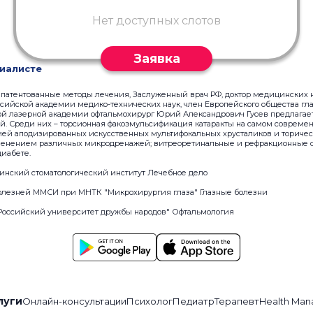
Нет доступных слотов
Заявка
иалисте
патентованные методы лечения, Заслуженный врач РФ, доктор медицинских н
сийской академии медико-технических наук, член Европейского общества гл
кой лазерной академии офтальмохирург Юрий Александрович Гусев предлага
й. Среди них – торсионная факоэмульсификация катаракты на самом совреме
ацией аподизированных искусственных мультифокальных хрусталиков и ториче
менением различных микродренажей; витреоретинальные и рефракционные о
диабете.
инский стоматологический институт Лечебное дело
болезней ММСИ при МНТК "Микрохирургия глаза" Глазные болезни
 "Российский университет дружбы народов" Офтальмология
луги
Онлайн-консультации
Психолог
Педиатр
Терапевт
Health Man