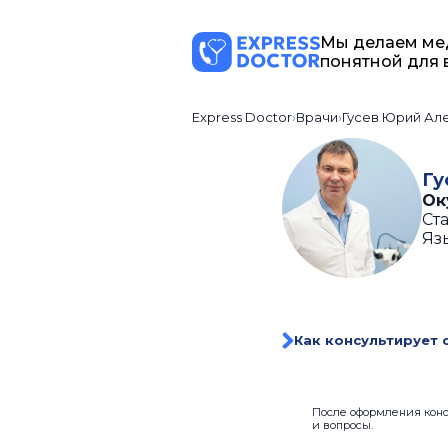
Мы делаем ме
понятной для 
Express Doctor
Врачи
Гусев Юрий Ал
Гу
Ок
Ста
Яз
Как консультирует 
После оформления консу
и вопросы.