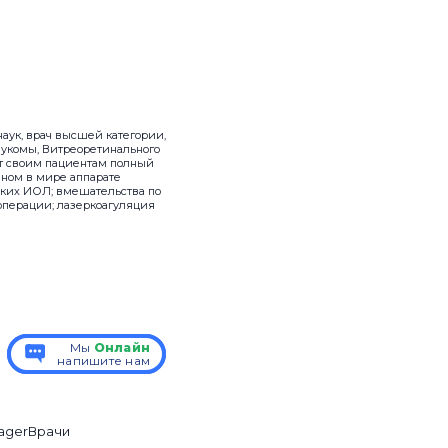
аук, врач высшей категории,
аукомы, Витреоретинального
ет своим пациентам полный
нном в мире аппарате
ских ИОЛ; вмешательства по
перации; лазеркоагуляция
Мы
Мы
Онлайн
Онлайн
напишите нам
напишите нам
ager
Врачи