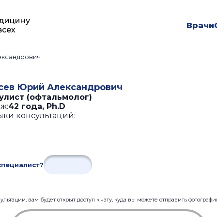
дицину
Врачи
всех
ександрович
сев Юрий Александрович
улист (офтальмолог)
ж:
42 года
,
Ph.D
ыки консультаций:
специалист?
льтации, вам будет открыт доступ к чату, куда вы можете отправить фотограф