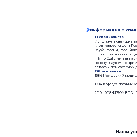
Информация о спец
О специалисте
Используя новейшие за
член-корреспондент Рос
клуба России, Российс
спектр глазных операци
InfinityOzil с имплант
поводу глаукомы с при
сетчатки при сахарном 
Образование
1984 Московский медиц
1984 Кафедра глазных 
2010 - 2018 ФГБОУ ВПО
Наши ус