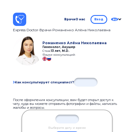
Врачи
О нас
Вход
RU
Express Doctor
Врачи
Романенко Алёна Николаевна
Романенко Алёна Николаевна
Гинеколог, Акушер
Стаж:
13 лет
,
M.D.
Языки консультаций:
Как консультирует специалист?
После оформления консультации, вам будет открыт доступ к
чату, куда вы можете отправить фотографии и файлы, написать
жалобы и вопросы.
Выберите дату и время