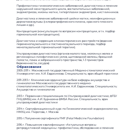
Профилактика гинекологических заболеваний, диагностика и лечение
нарушений менструального цикла, воспалительных заболеваний,
эндометриоза, миомы матки, гиперплазии эндометрия, кист яичников.
Диагностика и лечение заболеваний шейки матки, неинфекционных
дерматозов вульвы (склероатрофического лихена, красного плоского
лишая и др.).
Контрацепция (консультация по вопросам контрацепции, в т.ч. подбор
гормональной контрацепции).
Диагностика и коррекция климактерических расстройств (ведение
переменопаузального и постменопаузального периода, подбор
менопаузальной гормональной терапии).
Ультразвуковая диагностика (органов малого таза, молочных желез и
регионарных лимфатических узлов, щитовидной железы, брюшной
полости, почек и забрюшинного пространства, 1-3 триместров
беременности, сосудов)
Образование
2005-2011 г. Московский государственный Медико-стоматологический
Университет им. А.И. Евдокимова. Специальность: врач общей практики
2011-2013 г. Клиническая ординатура на базе кафедры акушерства и
гинекологии Московского государственного медико-
стоматологического Университета им. А.И. Евдокимова. Специальность:
Акушерство и гинекология
2013 г. ​Первичная специализация по Ультразвуковой диагностике, ФГБУ
ГНЦ ФМБЦ им. А.И. Бурназяна ФМБА России. Специальность: врач
ультразвуковой диагностики
2014 г. Сертификационный курс по Гинекологической эндокринологии,
НМХЦ им. Пирогова, г. Москва
2015 г.​Получение сертификата FMF (Fetal Medicine Foundation)
2016 г. ​Повышение квалификации: «Актуальные вопросы
репродуктивной медицины: профилактика, обследование и лечение