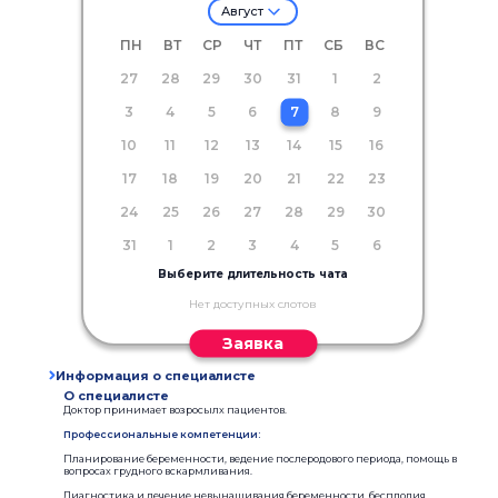
Август
ПН
ВТ
СР
ЧТ
ПТ
СБ
ВС
27
28
29
30
31
1
2
3
4
5
6
7
8
9
10
11
12
13
14
15
16
17
18
19
20
21
22
23
24
25
26
27
28
29
30
31
1
2
3
4
5
6
Выберите длительность чата
Нет доступных слотов
Заявка
Информация о специалисте
О специалисте
Доктор принимает возросылх пациентов.
Профессиональные компетенции:
Планирование беременности, ведение послеродового периода, помощь в
вопросах грудного вскармливания.
Диагностика и лечение невынашивания беременности, бесплодия