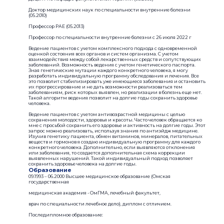
Доктор медицинских наук по специальности внутренние болезни
(05.2010)
Профессор РАЕ (05.2013)
Профессор по специальности внутренние болезни с 26 июля 2022 г
Ведение пациентов с учетом комплексного подхода с одновременной
оценкой состояния всех органов и систем организма. С учетом
взаимодействия между собой лекарственных средств и сопутствующих
заболеваний. Возможность ведения с учетом генетического паспорта.
Зная генетические мутации каждого конкретного человека, я могу
разработать индивидуальную программу обследования и лечения. Все
это позволит стабилизировать уже имеющиеся заболевания и остановить
их прогрессирование и не дать возможности реализоваться тем
заболеваниям, риск которых выявлен, но реализации в болезнь еще нет.
Такой алгоритм ведения позволит на долгие годы сохранить здоровье
человека.
Ведение пациентов с учетом антивозрастной медицины с целью
сохранения молодости, здоровья и красоты. Часто человек обращается ко
мне с просьбой сохранить его здоровье и активность на долгие годы. Этот
запрос можно реализовать, используя знания по антиэйдж медицине.
Изучив генетику пациента, обмен витаминов, минералов, питательных
веществ и гормонов я создаю индивидуальную программу для каждого
конкретного человека. Дополнительно, если выявляются отклонения
или заболевания, то создается дополнительная схема коррекции
выявленных нарушений. Такой индивидуальный подход позволяет
сохранить здоровье человека на долгие годы.
Образование
09.1993 – 06.2000 Высшее медицинское образование (Омская
государственная
медицинская академия - ОмГМА, лечебный факультет,
врач по специальности лечебное дело), диплом с отличием.
Последипломное образование: