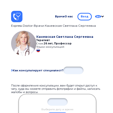
Врачи
О нас
Вход
RU
Express Doctor
Врачи
Каневская Светлана Сергеевна
Каневская Светлана Сергеевна
Терапевт
Стаж:
26 лет
,
Профессор
Языки консультаций:
Как консультирует специалист?
После оформления консультации, вам будет открыт доступ к
чату, куда вы можете отправить фотографии и файлы, написать
жалобы и вопросы.
Выберите дату и время