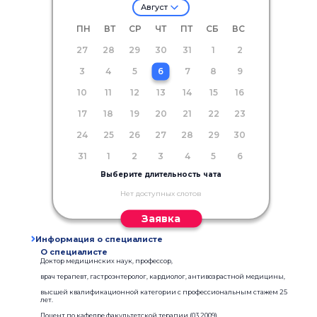
Август
ПН
ВТ
СР
ЧТ
ПТ
СБ
ВС
27
28
29
30
31
1
2
3
4
5
6
7
8
9
10
11
12
13
14
15
16
17
18
19
20
21
22
23
24
25
26
27
28
29
30
31
1
2
3
4
5
6
Выберите длительность чата
Нет доступных слотов
Заявка
Информация о специалисте
О специалисте
Доктор медицинских наук, профессор,
врач терапевт, гастроэнтеролог, кардиолог, антивозрастной медицины,
высшей квалификационной категории с профессиональным стажем 25
лет.
Доцент по кафедре факультетской терапии (03.2009)