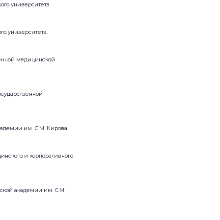
ого университета.
го университета.
венной медицинской
осударственной
демии им. С.М. Кирова.
инского и корпоративного
кой академии им. С.М.