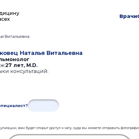
дицину
Врачи
всех
ья Витальевна
ковец Наталья Витальевна
льмонолог
ж:
27 лет
,
M.D.
ыки консультаций:
специалист?
льтации, вам будет открыт доступ к чату, куда вы можете отправить фотограф