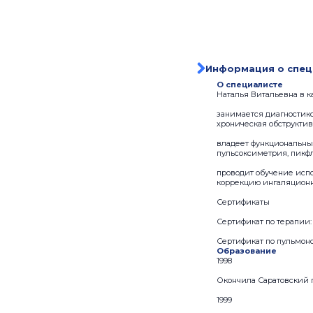
Информация о спец
О специалисте
Наталья Витальевна в к
занимается диагностико
хроническая обструктив
владеет функциональны
пульсоксиметрия, пикф
проводит обучение исп
коррекцию ингаляционн
Сертификаты
Сертификат по терапии: 
Сертификат по пульмонол
Образование
1998
Окончила Саратовский 
1999