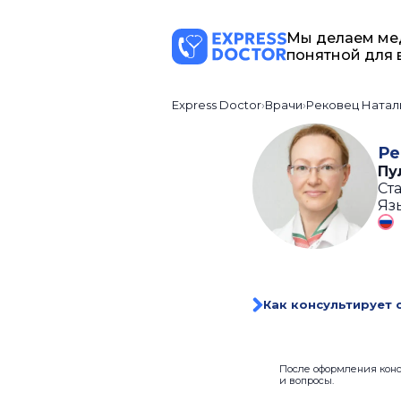
Мы делаем ме
понятной для 
Express Doctor
Врачи
Рековец Натал
Ре
Пу
Ста
Яз
Как консультирует 
После оформления консу
и вопросы.