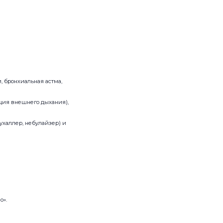
, бронхиальная астма,
ция внешнего дыхания),
ухаллер, небулайзер) и
о».