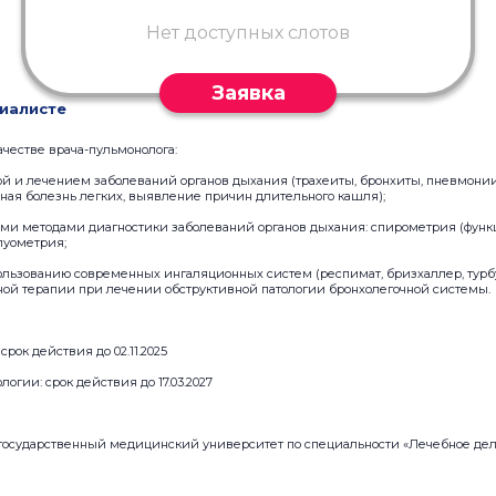
Нет доступных слотов
Заявка
иалисте
ачестве врача-пульмонолога:
й и лечением заболеваний органов дыхания (трахеиты, бронхиты, пневмонии
ная болезнь легких, выявление причин длительного кашля);
ми методами диагностики заболеваний органов дыхания: спирометрия (функ
луометрия;
ользованию современных ингаляционных систем (респимат, бризхаллер, турб
ой терапии при лечении обструктивной патологии бронхолегочной системы.
срок действия до 02.11.2025
огии: срок действия до 17.03.2027
государственный медицинский университет по специальности «Лечебное дел