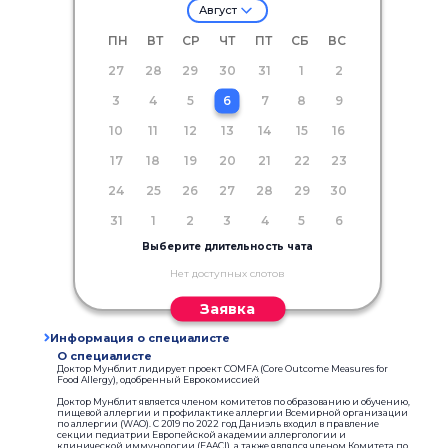
Август
ПН
ВТ
СР
ЧТ
ПТ
СБ
ВС
27
28
29
30
31
1
2
3
4
5
6
7
8
9
10
11
12
13
14
15
16
17
18
19
20
21
22
23
24
25
26
27
28
29
30
31
1
2
3
4
5
6
Выберите длительность чата
Нет доступных слотов
Заявка
Информация о специалисте
О специалисте
Доктор Мунблит лидирует проект COMFA (Core Outcome Measures for
Food Allergy), одобренный Еврокомиссией
Доктор Мунблит является членом комитетов по образованию и обучению,
пищевой аллергии и профилактике аллергии Всемирной организации
по аллергии (WAO). С 2019 по 2022 год Даниэль входил в правление
секции педиатрии Европейской академии аллергологии и
клинической иммунологии (EAACI), а также являлся членом Комитета по