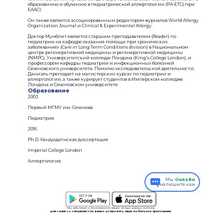
образованию и обучению в педиатрической аллергологии (PA-ETC) при
EAACI.
Он также является ассоциированным редактором журналов World Allergy
Organization Journal и Clinical & Experimental Allergy.
Доктор Мунблит является старшим преподавателем (Reader) по
педиатрии на кафедре оказания помощи при хронических
заболеваниях (Care in Long Term Conditions division) в Национальном
центре регенеративной медицины и регенеративной медицины
(NMPC), Университетский колледж Лондона (King's College London), и
профессором кафедры педиатрии и инфекционных болезней
Сеченовского университета. Помимо исследовательской деятельности,
Даниэль преподает на магистерских курсах по педиатрии и
аллергологии, а также курирует студентов в Имперском колледже
Лондона и Сеченовском университете.
Образование
2003
Первый МГМУ им. Сеченова
Педиатрия
2016
Ph.D. Кандидатнская диссертация
Imperial College London
Аллергология
Мы
Онлайн
напишите нам
Мы заботимся о безопасности ваших личных данных, поэтому
для связи со специалистом важно установить наше мобильное приложение