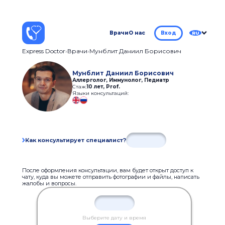
Врачи
О нас
Вход
RU
Express Doctor
Врачи
Мунблит Даниил Борисович
Мунблит Даниил Борисович
Аллерголог, Иммунолог, Педиатр
Стаж:
10 лет
,
Prof.
Языки консультаций:
Как консультирует специалист?
После оформления консультации, вам будет открыт доступ к
чату, куда вы можете отправить фотографии и файлы, написать
жалобы и вопросы.
Выберите дату и время