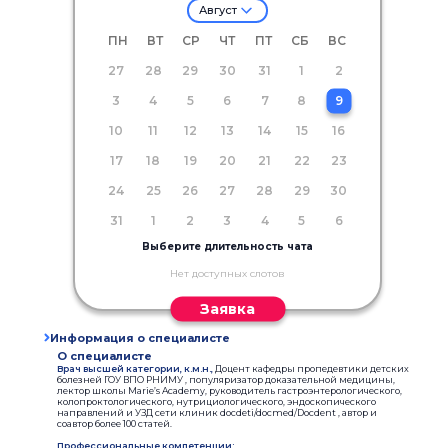
Август
ПН
ВТ
СР
ЧТ
ПТ
СБ
ВС
27
28
29
30
31
1
2
3
4
5
6
7
8
9
10
11
12
13
14
15
16
17
18
19
20
21
22
23
24
25
26
27
28
29
30
31
1
2
3
4
5
6
Выберите длительность чата
Нет доступных слотов
Заявка
Информация о специалисте
О специалисте
Врач высшей категории, к.м.н.,
Доцент кафедры пропедевтики детских
болезней ГОУ ВПО РНИМУ , популяризатор доказательной медицины,
лектор школы Marie’s Academy, руководитель гастроэнтерологического,
колопроктологического, нутрициологического, эндоскопического
направлений и УЗД сети клиник docdeti/docmed/Docdent , автор и
соавтор более 100 статей.
Профессиональные компетенции: