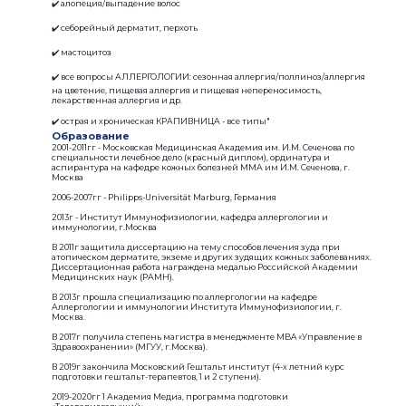
✔️ алопеция/выпадение волос
✔️ себорейный дерматит, перхоть
✔️ мастоцитоз
✔️ все вопросы АЛЛЕРГОЛОГИИ: сезонная аллергия/поллиноз/аллергия
на цветение, пищевая аллергия и пищевая непереносимость,
лекарственная аллергия и др.
✔️ острая и хроническая КРАПИВНИЦА - все типы"
Образование
2001-2011гг - Московская Медицинская Академия им. И.М. Сеченова по
специальности лечебное дело (красный диплом), ординатура и
аспирантура на кафедре кожных болезней ММА им И.М. Сеченова, г.
Москва
2006-2007гг - Philipps-Universität Marburg, Германия
2013г - Институт Иммунофизиологии, кафедра аллергологии и
иммунологии, г.Москва
В 2011г защитила диссертацию на тему способов лечения зуда при
атопическом дерматите, экземе и других зудящих кожных заболеваниях.
Диссертационная работа награждена медалью Российской Академии
Медицинских наук (РАМН).
В 2013г прошла специализацию по аллергологии на кафедре
Аллергологии и иммунологии Института Иммунофизиологии, г.
Москва.
В 2017г получила степень магистра в менеджменте MBA «Управление в
Здравоохранении» (МГУУ, г.Москва).
В 2019г закончила Московский Гештальт институт (4-х летний курс
подготовки гештальт-терапевтов, 1 и 2 ступени).
2019-2020гг 1 Академия Медиа, программа подготовки