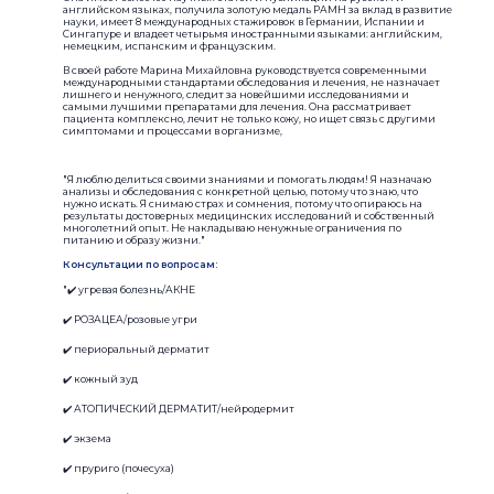
английском языках, получила золотую медаль РАМН за вклад в развитие
науки, имеет 8 международных стажировок в Германии, Испании и
Сингапуре и владеет четырьмя иностранными языками: английским,
немецким, испанским и французским.
В своей работе Марина Михайловна руководствуется современными
международными стандартами обследования и лечения, не назначает
лишнего и ненужного, следит за новейшими исследованиями и
самыми лучшими препаратами для лечения. Она рассматривает
пациента комплексно, лечит не только кожу, но ищет связь с другими
симптомами и процессами в организме,
"Я люблю делиться своими знаниями и помогать людям! Я назначаю
анализы и обследования с конкретной целью, потому что знаю, что
нужно искать. Я снимаю страх и сомнения, потому что опираюсь на
результаты достоверных медицинских исследований и собственный
многолетний опыт. Не накладываю ненужные ограничения по
питанию и образу жизни."
Консультации по вопросам:
"✔️ угревая болезнь/АКНЕ
✔️ РОЗАЦЕА/розовые угри
✔️ периоральный дерматит
✔️ кожный зуд
✔️ АТОПИЧЕСКИЙ ДЕРМАТИТ/нейродермит
✔️ экзема
✔️ пруриго (почесуха)