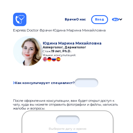
Врачи
О нас
Вход
RU
Express Doctor
Врачи
Юдина Марина Михайловна
Юдина Марина Михайловна
Аллерголог, Дерматолог
Стаж:
19 лет
,
Ph.D.
Языки консультаций:
Как консультирует специалист?
После оформления консультации, вам будет открыт доступ к
чату, куда вы можете отправить фотографии и файлы, написать
жалобы и вопросы.
Выберите дату и время