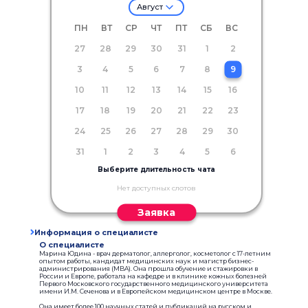
Август
ПН
ВТ
СР
ЧТ
ПТ
СБ
ВС
27
28
29
30
31
1
2
3
4
5
6
7
8
9
10
11
12
13
14
15
16
17
18
19
20
21
22
23
24
25
26
27
28
29
30
31
1
2
3
4
5
6
Выберите длительность чата
Нет доступных слотов
Заявка
Информация о специалисте
О специалисте
Марина Юдина - врач дерматолог, аллерголог, косметолог с 17-летним
опытом работы, кандидат медицинских наук и магистр бизнес-
администрирования (MBA). Она прошла обучение и стажировки в
России и Европе, работала на кафедре и в клинике кожных болезней
Первого Московского государственного медицинского университета
имени И.М. Сеченова и в Европейском медицинском центре в Москве.
Она имеет более 100 научных статей и публикаций на русском и