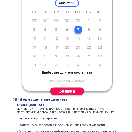
Август
ПН
ВТ
СР
ЧТ
ПТ
СБ
ВС
27
28
29
30
31
1
2
3
4
5
6
7
8
9
10
11
12
13
14
15
16
17
18
19
20
21
22
23
24
25
26
27
28
29
30
31
1
2
3
4
5
6
Выберите длительность чата
Нет доступных слотов
Заявка
Информация о специалисте
О специалисте
Доктор принимает пациентов от 16 лет. Екатерина практикует
партнерский и персонализированный подход к каждому пациенту.
Консультации по вопросам:
- Трансгендерное здоровье и аффирмативная гормонотерапия
- Гипогонадизм, нарушения формирования пола, интерсекс вариации