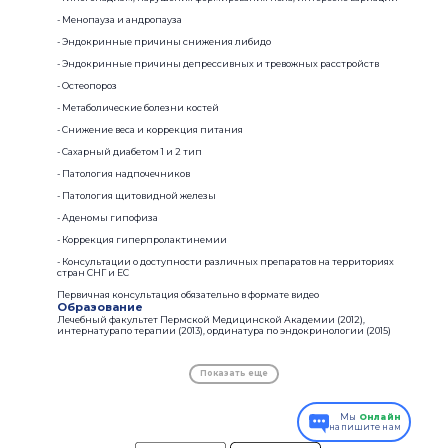
- Менопауза и андропауза
- Эндокринные причины снижения либидо
- Эндокринные причины депрессивных и тревожных расстройств
- Остеопороз
- Метаболические болезни костей
- Снижение веса и коррекция питания
- Сахарный диабетом 1 и 2 тип
- Патология надпочечников
- Патология щитовидной железы
- Аденомы гипофиза
- Коррекция гиперпролактинемии
- Консультации о доступности различных препаратов на территориях
стран СНГ и ЕС
Первичная консультация обязательно в формате видео
Образование
Лечебный факультет Пермской Медицинской Академии (2012),
интернатурапо терапии (2013), ординатура по эндокринологии (2015)
Показать еще
Мы
Онлайн
напишите нам