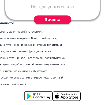
Нет доступных слотов
Заявка
иалисте
троэнтерологической патологией
олеваниями желудка и 12-перстной кишки,
их путей (хронические вирусные гепатиты и
гии, циррозы печени, функциональные
щих путей и желчного пузыря); поджелудочной
анкреатиты, объемные образования); кишечника
о кишечника, синдром избыточного
 нарушение всасывания в кишечнике, язвенный
ишемический колит).