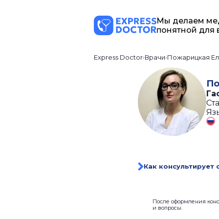
Мы делаем ме
понятной для 
Express Doctor
Врачи
Пожарицкая Ел
По
Га
Ста
Яз
Как консультирует 
После оформления консу
и вопросы.