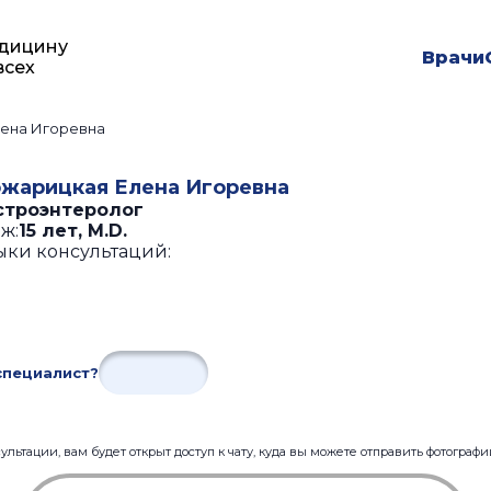
дицину
Врачи
всех
ена Игоревна
жарицкая Елена Игоревна
строэнтеролог
ж:
15 лет
,
М.D.
ыки консультаций:
специалист?
льтации, вам будет открыт доступ к чату, куда вы можете отправить фотограф