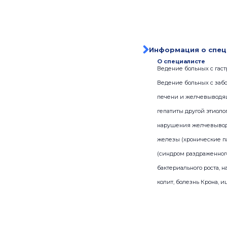
Информация о спец
О специалисте
Ведение больных с гас
Ведение больных с заб
печени и желчевыводящ
гепатиты другой этиоло
нарушения желчевыводя
железы (хронические п
(синдром раздраженног
бактериального роста,
колит, болезнь Крона, 