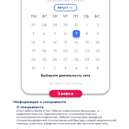
Выберите дату и время
Август
ПН
ВТ
СР
ЧТ
ПТ
СБ
ВС
27
28
29
30
31
1
2
3
4
5
6
7
8
9
10
11
12
13
14
15
16
17
18
19
20
21
22
23
24
25
26
27
28
29
30
31
1
2
3
4
5
6
Выберите длительность чата
Нет доступных слотов
Заявка
Информация о специалисте
О специалисте
Опыт работы более 17 лет. Работал в различных больницах , в
кардиологических, терапевтических, психосоматических,
психиатрических отделениях. Работал психиатром выездной
специализированной психиатрической бригады скорой медицинской
помощи, в хосписе, в ряде частных клиник, вёл частную практику.