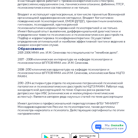
В настоящее время работает с тревожноневротическим спектром,
депрессиями,нарушением сна, паническими атаками, фобиями, ПТСР ,
психосоматическими состояниями и не только.
Владеет и использует краткосрочные, в том числе принятые Всемирной
организацией здравоохранения методики. Владеет Когнитивно-
поведенческой психотерапией, EMDR (ДПДГ), транзактным анализом,
гипнозом, психодрамой, краткосрочной
психоаналитическиориентированной психотерапией и не только.
Имеет большой опыт выявления, дифференциальной диагностики и
определении тяжести психических и психосоматических расстройств.
Подбор и корректировка психофармакотерапии. Осуществляет
определение оптимальной и наиболее эффективной тактики ведения в
каждом конкретном случае.
Образование
2001-2006 ММА им. И.М. Сеченова по специальности "лечебное дело".
2007 - 2008 клиническая интернатура на кафедре психиатрии и
психосоматики ФППОВ ММА им .И.М. Сеченова.
2008 -2010 клиническая ординатура на кафедре психиатрии и
психосоматики ФППОВ ММА им.И.М. Сеченова, клиническая база НЦПЗ
РАМН.
2010 -2014 аспирантура отдела по изучению пограничной психической
патологии и психосоматических расстройств НЦПЗ РАМН. Работал над
кандидатской диссертацией по теме «Оценка риска развития
депрессии при ИБС (клинические и молекулярно-генетические
аспекты)». Является автором ряда научных статей по теме диссертации
Имеет диплом о профессиональной переподготовке ФГБУ “МНИИП”
Минздравсоцразвития России по психотерапии, также дипломы
психиатра-нарколога и психолога. Действующие сертификаты по этим
направлениям
Мы
Онлайн
напишите нам