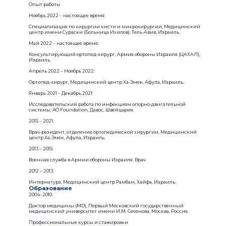
Опыт работы
Ноябрь 2022 – настоящее время:
Cпециализация по хирургии кисти и микрохирургии, Медицинский
центр имени Сураски (Больница Ихилов), Тель-Авив, Израиль.
Май 2022 – настоящее время:
Консультирующий ортопед-хирург, Армия обороны Израиля (ЦАХАЛ),
Израиль.
Апрель 2022 – Ноябрь 2022:
Ортопед-хирург, Медицинский центр Ха-Эмек, Афула, Израиль.
Январь 2021 – Декабрь 2021:
Исследовательский работа по инфекциям опорно-двигательной
системы, AO Foundation, Давос, Швейцария.
2015 – 2021:
Врач-резидент, отделение ортопедической хирургии, Медицинский
центр Ха-Эмек, Афула, Израиль.
2013 – 2015:
Военная служба в Армии обороны Израиля. Врач
2012 – 2013:
Интернатура, Медицинский центр Рамбам, Хайфа, Израиль.
Образование
2004–2010:
Доктор медицины (MD), Первый Московский государственный
медицинский университет имени И.М. Сеченова, Москва, Россия.
Профессиональные курсы и стажировки