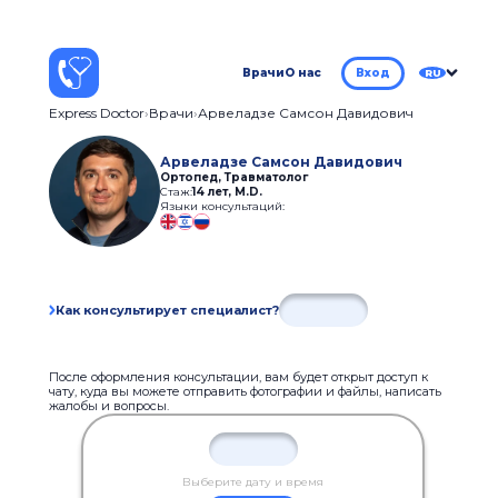
Врачи
О нас
Вход
RU
Express Doctor
Врачи
Арвеладзе Самсон Давидович
Арвеладзе Самсон Давидович
Ортопед, Травматолог
Стаж:
14 лет
,
М.D.
Языки консультаций:
Как консультирует специалист?
После оформления консультации, вам будет открыт доступ к
чату, куда вы можете отправить фотографии и файлы, написать
жалобы и вопросы.
Выберите дату и время