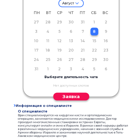
Август
ПН
ВТ
СР
ЧТ
ПТ
СБ
ВС
27
28
29
30
31
1
2
3
4
5
6
7
8
9
10
11
12
13
14
15
16
17
18
19
20
21
22
23
24
25
26
27
28
29
30
31
1
2
3
4
5
6
Выберите длительность чата
Нет доступных слотов
Заявка
Информация о специалисте
О специалисте
Врач специализируется на хирургии кисти и ортопедических
операциях, занимается медицинскими исследованиями. Доктор
проходил многочисленные стажировки в странах Европы,
консультирует онлайн и очно в Израиле. В рамках своей карьеры работал
в различных медицинских учреждениях, начиная с военной службы в
Армии обороны Израиля и заканчивая научной деятельностью в Тель-
Авивском медицинском центре.