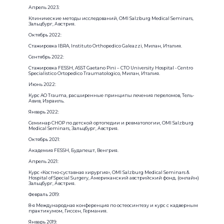
Апрель 2023:
Клинические методы исследований, OMI Salzburg Medical Seminars,
Зальцбург, Австрия.
Октябрь 2022:
Стажировка IBRA, Instituto Orthopedico Galeazzi, Милан, Италия.
Сентябрь 2022:
Стажировка FESSH, ASST Gaetano Pini – CTO University Hospital - Centro
Specialistico Ortopedico Traumatologico, Милан, Италия.
Июнь 2022:
Курс AO Trauma, расширенные принципы лечения переломов, Тель-
Авив, Израиль.
Январь 2022:
Семинар CHOP по детской ортопедии и ревматологии, OMI Salzburg
Medical Seminars, Зальцбург, Австрия.
Октябрь 2021:
Академия FESSH, Будапешт, Венгрия.
Апрель 2021:
Курс «Костно-суставная хирургия», OMI Salzburg Medical Seminars &
Hospital of Special Surgery, Американский австрийский фонд. (онлайн)
Зальцбург, Австрия.
Февраль 2019:
8-я Международная конференция по остеосинтезу и курс с кадверным
практикумом, Гиссен, Германия.
Январь 2019: