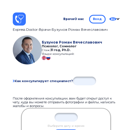
Врачи
О нас
Вход
RU
Express Doctor
Врачи
Бузунов Роман Вячеславович
Бузунов Роман Вячеславович
Психолог, Сомнолог
Стаж:
31 год
,
Ph.D.
Языки консультаций:
Как консультирует специалист?
После оформления консультации, вам будет открыт доступ к
чату, куда вы можете отправить фотографии и файлы, написать
жалобы и вопросы.
Выберите дату и время