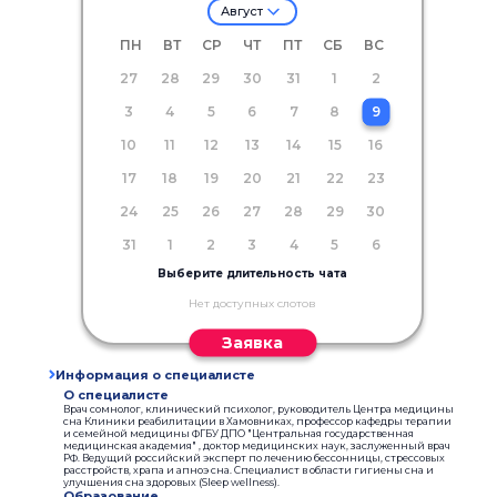
Август
ПН
ВТ
СР
ЧТ
ПТ
СБ
ВС
27
28
29
30
31
1
2
3
4
5
6
7
8
9
10
11
12
13
14
15
16
17
18
19
20
21
22
23
24
25
26
27
28
29
30
31
1
2
3
4
5
6
Выберите длительность чата
Нет доступных слотов
Заявка
Информация о специалисте
О специалисте
Врач сомнолог, клинический психолог, руководитель Центра медицины
сна Клиники реабилитации в Хамовниках, профессор кафедры терапии
и семейной медицины ФГБУ ДПО "Центральная государственная
медицинская академия" , доктор медицинских наук, заслуженный врач
РФ. Ведущий российский эксперт по лечению бессонницы, стрессовых
расстройств, храпа и апноэ сна. Специалист в области гигиены сна и
улучшения сна здоровых (Sleep wellness).
Образование