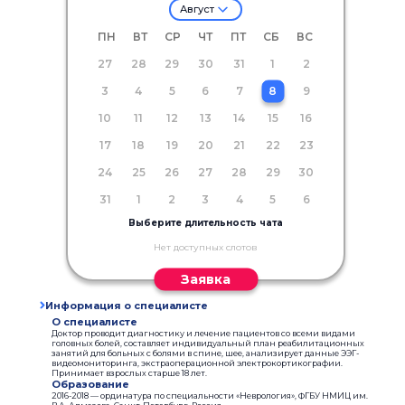
Август
ПН
ВТ
СР
ЧТ
ПТ
СБ
ВС
27
28
29
30
31
1
2
3
4
5
6
7
8
9
10
11
12
13
14
15
16
17
18
19
20
21
22
23
24
25
26
27
28
29
30
31
1
2
3
4
5
6
Выберите длительность чата
Нет доступных слотов
Заявка
Информация о специалисте
О специалисте
Доктор проводит диагностику и лечение пациентов со всеми видами
головных болей, составляет индивидуальный план реабилитационных
занятий для больных с болями в спине, шее, анализирует данные ЭЭГ-
видеомониторинга, экстраоперационной электрокортикографии.
Принимает взрослых старше 18 лет.
Образование
2016-2018 — ординатура по специальности «Неврология», ФГБУ НМИЦ им.