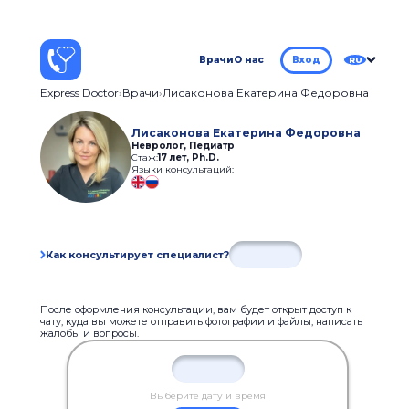
Врачи
О нас
Вход
RU
Express Doctor
Врачи
Лисаконова Екатерина Федоровна
Лисаконова Екатерина Федоровна
Невролог, Педиатр
Стаж:
17 лет
,
Ph.D.
Языки консультаций:
Как консультирует специалист?
После оформления консультации, вам будет открыт доступ к
чату, куда вы можете отправить фотографии и файлы, написать
жалобы и вопросы.
Выберите дату и время