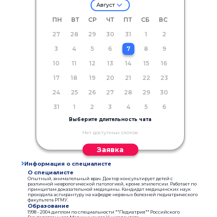
Август
ПН
ВТ
СР
ЧТ
ПТ
СБ
ВС
27
28
29
30
31
1
2
3
4
5
6
7
8
9
10
11
12
13
14
15
16
17
18
19
20
21
22
23
24
25
26
27
28
29
30
31
1
2
3
4
5
6
Выберите длительность чата
Нет доступных слотов
Заявка
Информация о специалисте
О специалисте
Опытный, внимательный врач. Доктор консультирует детей с
различной неврологической патологией, кроме эпилепсии. Работает по
принципам доказательной медицины. Кандидат медицинских наук
проходила аспирантуру на кафедре нервных болезней педиатрического
факультета РГМУ.
Образование
1998 - 2004 диплом по специальности ""Педиатрия"" Российского