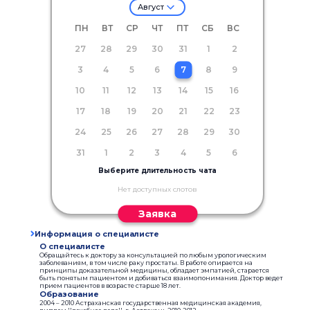
Август
ПН
ВТ
СР
ЧТ
ПТ
СБ
ВС
27
28
29
30
31
1
2
3
4
5
6
7
8
9
10
11
12
13
14
15
16
17
18
19
20
21
22
23
24
25
26
27
28
29
30
31
1
2
3
4
5
6
Выберите длительность чата
Нет доступных слотов
Заявка
Информация о специалисте
О специалисте
Обращайтесь к доктору за консультацией по любым урологическим
заболеваниям, в том числе раку простаты. В работе опирается на
принципы доказательной медицины, обладает эмпатией, старается
быть понятым пациентом и добиваться взаимопонимания. Доктор ведет
прием пациентов в возрасте старше 18 лет.
Образование
2004 – 2010 Астраханская государственная медицинская академия,