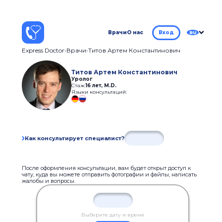
Врачи
О нас
Вход
RU
Express Doctor
Врачи
Титов Артем Константинович
Титов Артем Константинович
Уролог
Стаж:
16 лет
,
M.D.
Языки консультаций:
Как консультирует специалист?
После оформления консультации, вам будет открыт доступ к
чату, куда вы можете отправить фотографии и файлы, написать
жалобы и вопросы.
Выберите дату и время