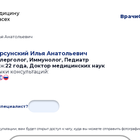
дицину
Врачи
всех
ья Анатольевич
рсунский Илья Анатольевич
лерголог, Иммунолог, Педиатр
ж:
22 года
,
Доктор медицинских наук
ыки консультаций:
специалист?
льтации, вам будет открыт доступ к чату, куда вы можете отправить фотограф