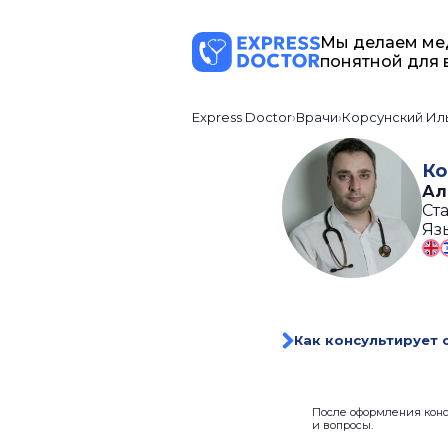
Мы делаем ме
понятной для 
Express Doctor
Врачи
Корсунский Ил
Ко
Ал
Ста
Яз
Как консультирует 
После оформления консу
и вопросы.