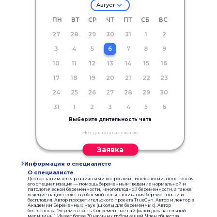
Август
ПН
ВТ
СР
ЧТ
ПТ
СБ
ВС
27
28
29
30
31
1
2
3
4
5
6
7
8
9
10
11
12
13
14
15
16
17
18
19
20
21
22
23
24
25
26
27
28
29
30
31
1
2
3
4
5
6
Выберите длительность чата
Нет доступных слотов
Заявка
Информация о специалисте
О специалисте
Доктор занимается различными вопросами гинекологии, но основная
его специализация — помощь беременным: ведение нормальной и
патологической беременности, многоплодной беременности, а также
лечение пациенток с проблемой невынашивания беременности и
бесплодия. Автор просветительского проекта TrueGyn. Автор и лектор в
Академии Беременных наук (школы для беременных). Автор
бестселлера “Беременность. Современные лайфхаки доказательной
медицины”. Имеет более 70 научных публикаций. Член общества