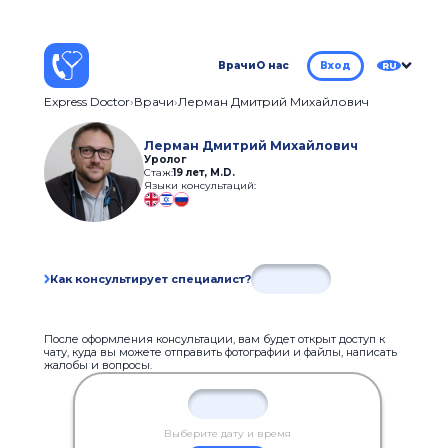
Врачи
О нас
Вход
RU
Express Doctor
Врачи
Лерман Дмитрий Михайлович
Лерман Дмитрий Михайлович
Уролог
Стаж:
19 лет
,
M.D.
Языки консультаций:
Как консультирует специалист?
После оформления консультации, вам будет открыт доступ к
чату, куда вы можете отправить фотографии и файлы, написать
жалобы и вопросы.
Выберите дату и время