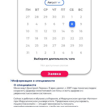
Август
ПН
ВТ
СР
ЧТ
ПТ
СБ
ВС
27
28
29
30
31
1
2
3
4
5
6
7
8
9
10
11
12
13
14
15
16
17
18
19
20
21
22
23
24
25
26
27
28
29
30
31
1
2
3
4
5
6
Выберите длительность чата
Нет доступных слотов
Заявка
Информация о специалисте
О специалисте
Меня зовут Дмитрий Лерман. Я врач-уролог, с 2007 года помогаю людям
сохранять здоровье мочеполовой системы и жить здорово и с
уверенностью в своем состоянии.
Сейчас я работаю и обучаюсь в Израиле, в Медицинском центре «Каплан»
при Иерусалимском университете. Продолжаю консультировать
пациентов онлайн — это даёт возможность получать
квалифицированную помощь, где бы вы ни находились.