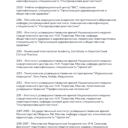
квалификации, специальность "Ультразвуковая диагностика".
2020 - Учебно-информационный центр "ВКС", повышение
квалификации, специальность "Организация здравоохранения и
общественное здоровье".
2016 – Российская медицинская академия постдипломного образования,
кафедра ультразвуковой диагностики, повышение квалификации,
специальность "Ультразвуковая диагностика".
2015 – Институт усовершенствования врачей Национального медико-
хирургического центра им. Н.И. Пирогова, Москва, кафедра
общественного здоровья и здравоохранения, первичная переподготовка,
специальность "Организация здравоохранения и общественное
здоровье".
2015 – Brookwood International Academy, Certificate in Essential Good
Clinical Practice.
2014 – Институт усовершенствования врачей Национального медико-
хирургического центра им. Н.И. Пирогова, Москва, кафедра урологии,
повышение квалификации, специальность "Урология".
2013 – Тематическое усовершенствование по программе "Израильская
медицина", Тель-Авив, Хайфа, Иерусалим.
2012 – Институт усовершенствования врачей Национального медико-
хирургического центра им. Н.И. Пирогова, Москва, тематическое
усовершенствование "Профессиональная патология".
2011 – Институт усовершенствования врачей Национального медико-
хирургического центра им. Н.И. Пирогова, Москва, первичная
переподготовка, кафедра лучевой диагностики, специальность
"Ультразвуковая диагностика".
2007-2009 – Государственный институт усовершенствования врачей
Министерства Обороны РФ, Москва, кафедра хирургии, клиническая
ординатура, специальность "Урология".
2001-2007 – Московская Медицинская Академия им. И.М. Сеченова,
факультет подготовки научно-педагогических кадров, специально