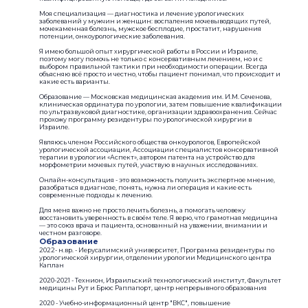
Моя специализация — диагностика и лечение урологических
заболеваний у мужчин и женщин: воспаления мочевыводящих путей,
мочекаменная болезнь, мужское бесплодие, простатит, нарушения
потенции, онкоурологические заболевания.
Я имею большой опыт хирургической работы в России и Израиле,
поэтому могу помочь не только с консервативным лечением, но и с
выбором правильной тактики при необходимости операции. Всегда
объясняю всё просто и честно, чтобы пациент понимал, что происходит и
какие есть варианты.
Образование — Московская медицинская академия им. И.М. Сеченова,
клиническая ординатура по урологии, затем повышение квалификации
по ультразвуковой диагностике, организации здравоохранения. Сейчас
прохожу программу резидентуры по урологической хирургии в
Израиле.
Являюсь членом Российского общества онкоурологов, Европейской
урологической ассоциации, Ассоциации специалистов консервативной
терапии в урологии «Аспект», автором патента на устройство для
морфометрии мочевых путей, участвую в научных исследованиях.
Онлайн-консультация - это возможность получить экспертное мнение,
разобраться в диагнозе, понять, нужна ли операция и какие есть
современные подходы к лечению.
Для меня важно не просто лечить болезнь, а помогать человеку
восстановить уверенность в своём теле. Я верю, что грамотная медицина
— это союз врача и пациента, основанный на уважении, внимании и
честном разговоре.
Образование
2022- н.вр. - Иерусалимский университет, Программа резидентуры по
урологической хирургии, отделении урологии Медицинского центра
Каплан
2020-2021 - Технион, Израильский технологический институт, Факультет
медицины Рут и Брюс Раппапорт, центр непрерывного образования
2020 - Учебно-информационный центр "ВКС", повышение