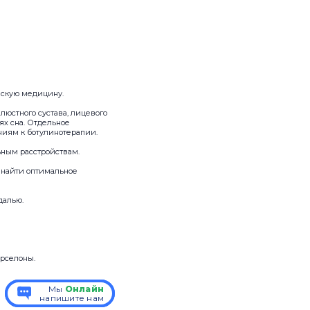
ескую медицину.
юстного сустава, лицевого
ях сна. Отдельное
ниям к ботулинотерапии.
ьным расстройствам.
 найти оптимальное
далью.
рселоны.
Мы
Мы
Онлайн
Онлайн
напишите нам
напишите нам