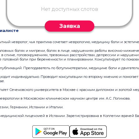
Нет доступных слотов
Заявка
иалисте
тный невролог, чья практика сочетает неврологию, медицину боли и эстетич
ловных болях и мигрени, болях в лице, нарушениях работы височно-нижнечел
х в спине, головокружениях, тревожных расстройствах, депрессии и нарушени
 головной боли при беременности и планировании. Консультирует по показа
 публикаций. Преподаватель по ботулинотерапии, медицине боли и двигател
дходит индивидуально. Проводит консультации по второму мнению и помогает
ае.
ьтет Сеченовского университета в Москве с красным дипломом и золотой ме
еврологии в Московском клиническом научном центре им. А.С. Логинова.
езии, Германии, Испании и Италии.
медицинской лицензией в Испании. Зарегистрирована в Коллегии врачей Ба