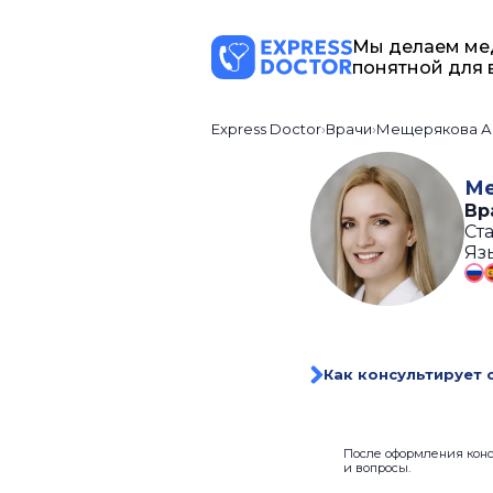
Мы делаем ме
понятной для 
Express Doctor
Врачи
Мещерякова А
Ме
Вр
Ста
Яз
Как консультирует 
После оформления консу
и вопросы.