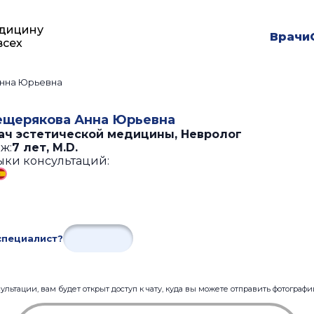
дицину
Врачи
всех
нна Юрьевна
щерякова Анна Юрьевна
ач эстетической медицины, Невролог
ж:
7 лет
,
M.D.
ыки консультаций:
специалист?
льтации, вам будет открыт доступ к чату, куда вы можете отправить фотограф