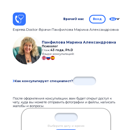
Врачи
О нас
Вход
RU
Express Doctor
Врачи
Панфилова Марина Александровна
Панфилова Марина Александровна
Психолог
Стаж:
43 года
,
Ph.D
Языки консультаций:
Как консультирует специалист?
После оформления консультации, вам будет открыт доступ к
чату, куда вы можете отправить фотографии и файлы, написать
жалобы и вопросы.
Выберите дату и время