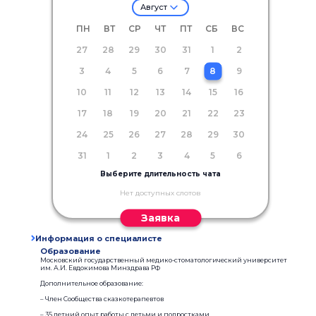
Август
ПН
ВТ
СР
ЧТ
ПТ
СБ
ВС
27
28
29
30
31
1
2
3
4
5
6
7
8
9
10
11
12
13
14
15
16
17
18
19
20
21
22
23
24
25
26
27
28
29
30
31
1
2
3
4
5
6
Выберите длительность чата
Нет доступных слотов
Заявка
Информация о специалисте
Образование
Московский государственный медико-стоматологический университет
им. А.И. Евдокимова Минздрава РФ
Дополнительное образование:
– Член Сообщества сказкотерапевтов
– 35 летний опыт работы с детьми и подростками