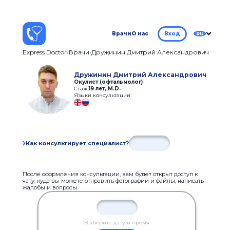
Врачи
О нас
Вход
RU
Express Doctor
Врачи
Дружинин Дмитрий Александрович
Дружинин Дмитрий Александрович
Окулист (офтальмолог)
Стаж:
19 лет
,
M.D.
Языки консультаций:
Как консультирует специалист?
После оформления консультации, вам будет открыт доступ к
чату, куда вы можете отправить фотографии и файлы, написать
жалобы и вопросы.
Выберите дату и время