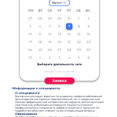
Август
ПН
ВТ
СР
ЧТ
ПТ
СБ
ВС
27
28
29
30
31
1
2
3
4
5
6
7
8
9
10
11
12
13
14
15
16
17
18
19
20
21
22
23
24
25
26
27
28
29
30
31
1
2
3
4
5
6
Выберите длительность чата
Нет доступных слотов
Заявка
Информация о специалисте
О специалисте
Доктор консультирует взрослых по широкому профилю заболеваний
органа зрения, как в рамках терапевтической, так и хирургической
помощи (рефракционная, катарактальная хирургия, реконструктивно-
пластические, амбулаторные операции). Пациенты отмечают
профессионализм специалиста, доброе отношение и терпение. Он
подробно все объясняет, отвечает на все интересующие вопросы.
Образование