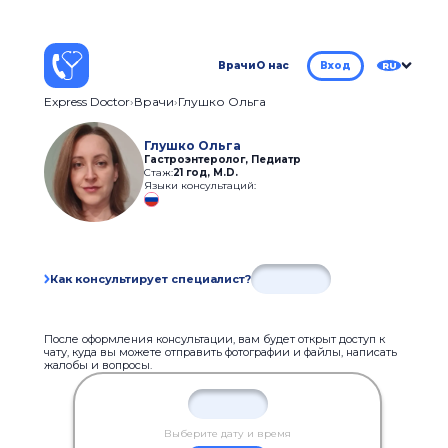
Врачи
О нас
Вход
RU
Express Doctor
Врачи
Глушко Ольга
Глушко Ольга
Гастроэнтеролог, Педиатр
Стаж:
21 год
,
M.D.
Языки консультаций:
Как консультирует специалист?
После оформления консультации, вам будет открыт доступ к
чату, куда вы можете отправить фотографии и файлы, написать
жалобы и вопросы.
Выберите дату и время