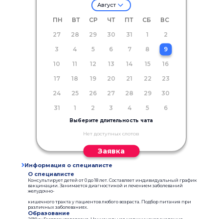
Август
ПН
ВТ
СР
ЧТ
ПТ
СБ
ВС
27
28
29
30
31
1
2
3
4
5
6
7
8
9
10
11
12
13
14
15
16
17
18
19
20
21
22
23
24
25
26
27
28
29
30
31
1
2
3
4
5
6
Выберите длительность чата
Нет доступных слотов
Заявка
Информация о специалисте
О специалисте
Консультирует детей от 0 до 18 лет. Составляет индивидуальный график
вакцинации. Занимается диагностикой и лечением заболеваний
желудочно-
кишечного тракта у пациентов любого возраста. Подбор питания при
различных заболеваниях.
Образование