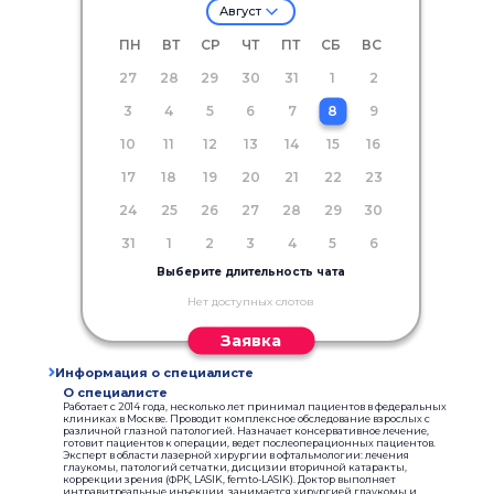
Август
ПН
ВТ
СР
ЧТ
ПТ
СБ
ВС
27
28
29
30
31
1
2
3
4
5
6
7
8
9
10
11
12
13
14
15
16
17
18
19
20
21
22
23
24
25
26
27
28
29
30
31
1
2
3
4
5
6
Выберите длительность чата
Нет доступных слотов
Заявка
Информация о специалисте
О специалисте
Работает с 2014 года, несколько лет принимал пациентов в федеральных
клиниках в Москве. Проводит комплексное обследование взрослых с
различной глазной патологией. Назначает консервативное лечение,
готовит пациентов к операции, ведет послеоперационных пациентов.
Эксперт в области лазерной хирургии в офтальмологии: лечения
глаукомы, патологий сетчатки, дисцизии вторичной катаракты,
коррекции зрения (ФРК, LASIK, femto-LASIK). Доктор выполняет
интравитреальные инъекции, занимается хирургией глаукомы и