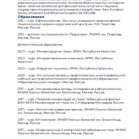
кератоконуса (кросслинкингом). Основная область научных интересов
врача - лечение патологий центральной зоны сетчатки и глаукомы
посредством микроимульсного лазерного воздействия. Член European
Society of Cataract and Refractive Surgeons (Id 2062468)
Образование
2015 — курс «Офтальмология», Институт усовершенствования врачей,
Национальный медико-хирургический центр им. Н.И. Пирогова,
Москва, Россия.
2013 — диплом по специальности «Педиатрия», РНИМУ им. Пирогова,
Москва, Россия
Дополнительное образование
2023 — курс «Микрохирургия глаза», КРМУ, Республика Казахстан.
2023 — курс «Интравитреальные инъекции», КРМУ, Республика
Казахстан.
2023 — курс «Хирургия глаукомы», КРМУ, Республика Казахстан.
2020 — курс «Актуальные вопросы профпатологии», многопрофильный
учебный центр дополнительного профессионального образования
«Образовательный стандарт», Москва, Россия.
2017 — курс «Ультразвуковые методы исследования в офтальмологии»,
МНИИ Глазных болезней им. Гельмгольца, Москва, Россия.
2017 — курс «Лазерная микрохирургия глаза», Чебоксарский филиал
ФГАУ МНТК Микрохирургии глаза им. С.Н.Федорова Минздрава России.
2017 — курс «Контактная коррекция зрения», МНИИ Глазных болезней
им. Гельмгольца, Москва, Россия.
2017 — курс «Оптометрия», МНИИ Глазных болезней им. Гельмгольца,
Москва, Россия.
2017 — курс «Инфекционные и аллергические заболевания глаз», МНИИ
Глазных болезней им. Гельмгольца, Москва, Россия.