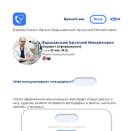
Врачи
О нас
Вход
RU
Express Doctor
Врачи
Варшавский Арсений Михайлович
Варшавский Арсений Михайлович
Окулист (офтальмолог)
Стаж:
13 лет
,
M.D.
Языки консультаций:
Как консультирует специалист?
После оформления консультации, вам будет открыт доступ к
чату, куда вы можете отправить фотографии и файлы, написать
жалобы и вопросы.
Выберите дату и время