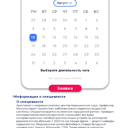
Август
ПН
ВТ
СР
ЧТ
ПТ
СБ
ВС
27
28
29
30
31
1
2
3
4
5
6
7
8
9
10
11
12
13
14
15
16
17
18
19
20
21
22
23
24
25
26
27
28
29
30
31
1
2
3
4
5
6
Выберите длительность чата
Нет доступных слотов
Заявка
Информация о специалисте
О специалисте
Аритмолог с мировым именем, доктор медицинских наук, профессор.
Консультирует пациентов с заболеваниями сердечно-сосудистой
системы, специализируется на лечении нарушений ритма - проводит
консервативное лечение аритмий и оказывает все виды
интервенционных пособий (имплантации устройств, катетерная
радиочастотная абляция). С 2023 по настоящее время — доцент кафедры
кардиологии, Медицинская школа Фейнберга, Северо-Западный
университет, Чикаго, Иллинойс, США. Также является хирургом