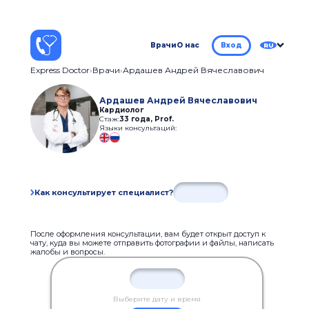
Врачи
О нас
Вход
RU
Express Doctor
Врачи
Ардашев Андрей Вячеславович
Ардашев Андрей Вячеславович
Кардиолог
Стаж:
33 года
,
Prof.
Языки консультаций:
Как консультирует специалист?
После оформления консультации, вам будет открыт доступ к
чату, куда вы можете отправить фотографии и файлы, написать
жалобы и вопросы.
Выберите дату и время