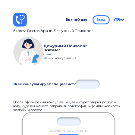
Врачи
О нас
Вход
RU
Express Doctor
Врачи
Дежурный Психолог
Дежурный Психолог
Психолог
Стаж:
Языки консультаций:
Как консультирует специалист?
После оформления консультации, вам будет открыт доступ к
чату, куда вы можете отправить фотографии и файлы, написать
жалобы и вопросы.
Выберите дату и время