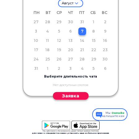
Август
ПН
ВТ
СР
ЧТ
ПТ
СБ
ВС
27
28
29
30
31
1
2
3
4
5
6
7
8
9
10
11
12
13
14
15
16
17
18
19
20
21
22
23
24
25
26
27
28
29
30
31
1
2
3
4
5
6
Выберите длительность чата
Нет доступных слотов
Заявка
Мы
Онлайн
напишите нам
Мы заботимся о безопасности ваших личных данных, поэтому
для связи со специалистом важно установить наше мобильное приложение