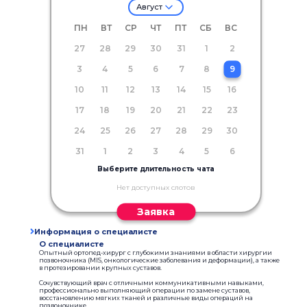
Август
ПН
ВТ
СР
ЧТ
ПТ
СБ
ВС
27
28
29
30
31
1
2
3
4
5
6
7
8
9
10
11
12
13
14
15
16
17
18
19
20
21
22
23
24
25
26
27
28
29
30
31
1
2
3
4
5
6
Выберите длительность чата
Нет доступных слотов
Заявка
Информация о специалисте
О специалисте
Опытный ортопед-хирург с глубокими знаниями в области хирургии
позвоночника (MIS, онкологические заболевания и деформации), а также
в протезировании крупных суставов.
Сочувствующий врач с отличными коммуникативными навыками,
профессионально выполняющий операции по замене суставов,
восстановлению мягких тканей и различные виды операций на
позвоночнике.