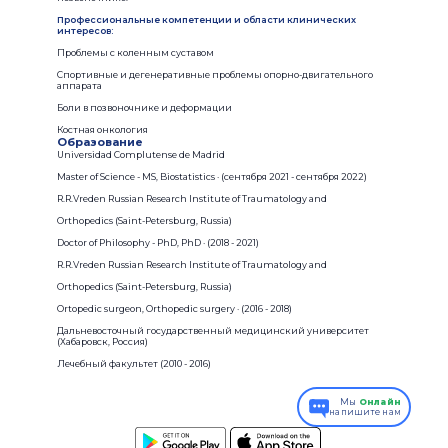
Профессиональные компетенции и области клинических
интересов:
Проблемы с коленным суставом
Спортивные и дегенеративные проблемы опорно-двигательного
аппарата
Боли в позвоночнике и деформации
Костная онкология
Образование
Universidad Complutense de Madrid
Master of Science - MS, Biostatistics · (сентября 2021 - сентября 2022)
R.R.Vreden Russian Research Institute of Traumatology and
Orthopedics (Saint-Petersburg, Russia)
Doctor of Philosophy - PhD, PhD · (2018 - 2021)
R.R.Vreden Russian Research Institute of Traumatology and
Orthopedics (Saint-Petersburg, Russia)
Ortopedic surgeon, Orthopedic surgery · (2016 - 2018)
Дальневосточный государственный медицинский университет
(Хабаровск, Россия)
Лечебный факультет (2010 - 2016)
Мы
Онлайн
напишите нам