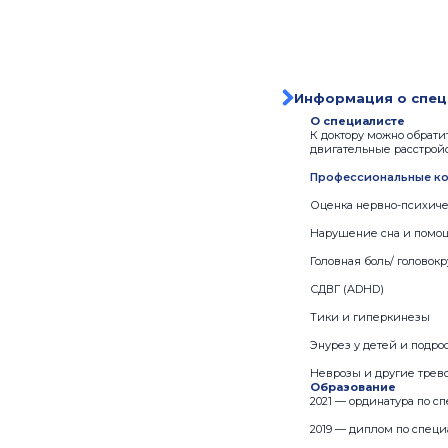
Информация о спец
О специалисте
К доктору можно обрат
двигательные расстройс
Профессиональные ко
Оценка нервно-психиче
Нарушение сна и помо
Головная боль/ головок
СДВГ (ADHD)
Тики и гиперкинезы
Энурез у детей и подро
Неврозы и другие трев
Образование
2021 — ординатура по с
2019 — диплом по специ