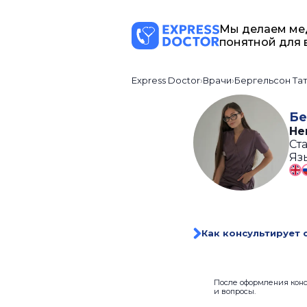
Мы делаем ме
понятной для 
Express Doctor
Врачи
Бергельсон Та
Бе
Не
Ста
Яз
Как консультирует 
После оформления консу
и вопросы.