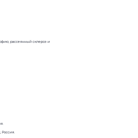
офию, рассеянный склероз и
я.
 Россия.