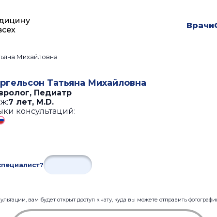
дицину
Врачи
всех
тьяна Михайловна
ргельсон Татьяна Михайловна
вролог, Педиатр
ж:
7 лет
,
M.D.
ыки консультаций:
специалист?
льтации, вам будет открыт доступ к чату, куда вы можете отправить фотограф