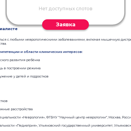
Нет доступных слотов
Заявка
иалисте
иться с любыми неврологическими заболеваниями, включая мышечную дистр
тва.
мпетенции и области клинических интересов:
ского развития ребёнка
щь в построении режима
ружение у детей и подростков
стков
ожные расстройства
пециальности «Неврология», ФГБНУ "Научный центр неврологии", Москва, Росси
альности «Педиатрия», Ульяновский государственный университет, Ульяновск,