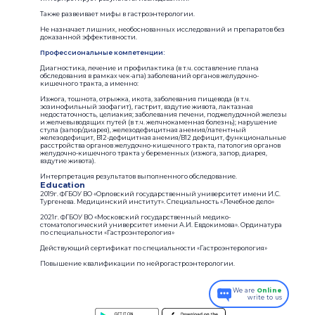
Также развеивает мифы в гастроэнтерологии.
Не назначает лишних, необоснованных исследований и препаратов без
доказанной эффективности.
Профессиональные компетенции:
Диагностика, лечение и профилактика (в т.ч. составление плана
обследования в рамках чек-апа) заболеваний органов желудочно-
кишечного тракта, а именно:
Изжога, тошнота, отрыжка, икота, заболевания пищевода (в т.ч.
эозинофильный эзофагит), гастрит, вздутие живота, лактазная
недостаточность, целиакия; заболевания печени, поджелудочной железы
и желчевыводящих путей (в т.ч. желчнокаменная болезнь); нарушение
стула (запор/диарея), железодефицитная анемия/латентный
железодефицит, В12-дефицитная анемия/В12 дефицит, функциональные
расстройства органов желудочно-кишечного тракта, патология органов
желудочно-кишечного тракта у беременных (изжога, запор, диарея,
вздутие живота).
Интерпретация результатов выполненного обследование.
Education
2019г. ФГБОУ ВО «Орловский государственный университет имени И.С.
Тургенева. Медицинский институт». Специальность «Лечебное дело»
2021г. ФГБОУ ВО «Московский государственный медико-
стоматологический университет имени А.И. Евдокимова». Ординатура
по специальности «Гастроэнтерология»
Действующий сертификат по специальности «Гастроэнтерология»
Повышение квалификации по нейрогастроэнтерологии.
We are
Online
write to us