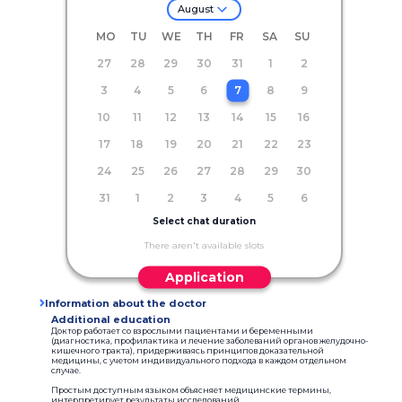
August
MO
TU
WE
TH
FR
SA
SU
27
28
29
30
31
1
2
3
4
5
6
7
8
9
10
11
12
13
14
15
16
17
18
19
20
21
22
23
24
25
26
27
28
29
30
31
1
2
3
4
5
6
Select chat duration
There aren't available slots
Application
Information about the doctor
Additional education
Доктор работает со взрослыми пациентами и беременными
(диагностика, профилактика и лечение заболеваний органов желудочно-
кишечного тракта), придерживаясь принципов доказательной
медицины, с учетом индивидуального подхода в каждом отдельном
случае.
Простым доступным языком объясняет медицинские термины,
интерпретирует результаты исследований.