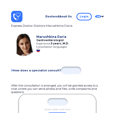
Doctors
About Us
Login
EN
Express Doctor
Doctors
Marushkina Daria
Marushkina Daria
Gastroenterologist
Experience:
5 years
,
M.D.
Consultation languages:
How does a specialist consult?
After the consultation is arranged, you will be granted access to a
chat where you can send photos and files, write complaints and
questions.
Select date and time