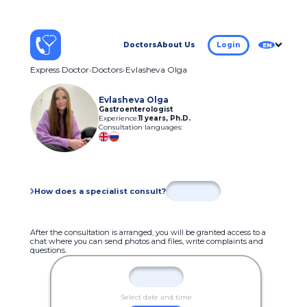
Doctors
About Us
Login
EN
Express Doctor
Doctors
Evlasheva Olga
Evlasheva Olga
Gastroenterologist
Experience:
11 years
,
Ph.D.
Consultation languages:
How does a specialist consult?
After the consultation is arranged, you will be granted access to a
chat where you can send photos and files, write complaints and
questions.
Select date and time