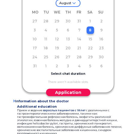
August
MO
TU
WE
TH
FR
SA
SU
27
28
29
30
31
1
2
3
4
5
6
7
8
9
10
11
12
13
14
15
16
17
18
19
20
21
22
23
24
25
26
27
28
29
30
31
1
2
3
4
5
6
Select chat duration
There aren't available slots
Application
Information about the doctor
Additional education
Прием и ведение
взрослых пациентов с 18 лет
с различными с
гастроэнтерологическими заболеваниями, такими как:
гастроэзофагеальная рефлюксная болезнь, эзофагиты различной
этиологии, язвенная болезнь желудка и двенадцатиперстной кишки,
инфекция helicobacter pylori, гастриты, хронический панкреатит,
желчнокаменная болезнь, хронические диффузные заболевания печени,
хронические воспалительные заболевания кишечника, синдром
раздраженного кишечника