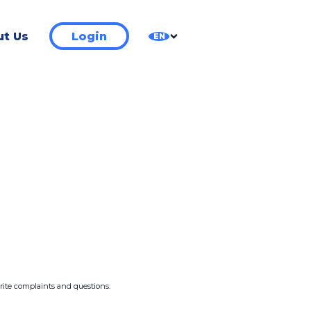
t Us
Login
EN
write complaints and questions.