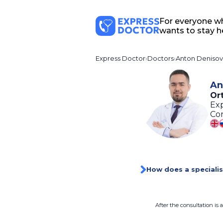
For everyone w
wants to stay h
Express Doctor
Doctors
Anton Denisov
An
Or
Exp
Con
How does a specialis
After the consultation is