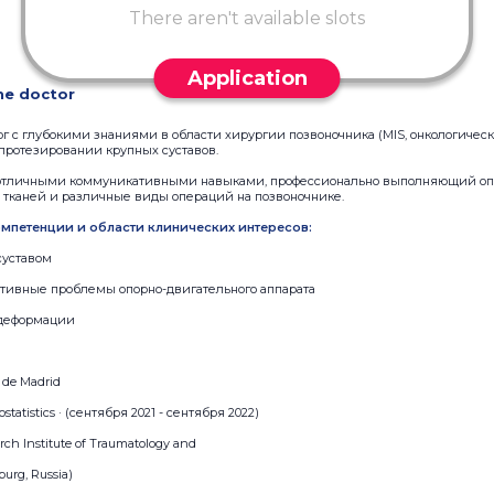
There aren't available slots
Application
he doctor
 с глубокими знаниями в области хирургии позвоночника (MIS, онкологичес
 протезировании крупных суставов.
отличными коммуникативными навыками, профессионально выполняющий опе
 тканей и различные виды операций на позвоночнике.
мпетенции и области клинических интересов:
суставом
тивные проблемы опорно-двигательного аппарата
 деформации
 de Madrid
ostatistics · (сентября 2021 - сентября 2022)
rch Institute of Traumatology and
burg, Russia)