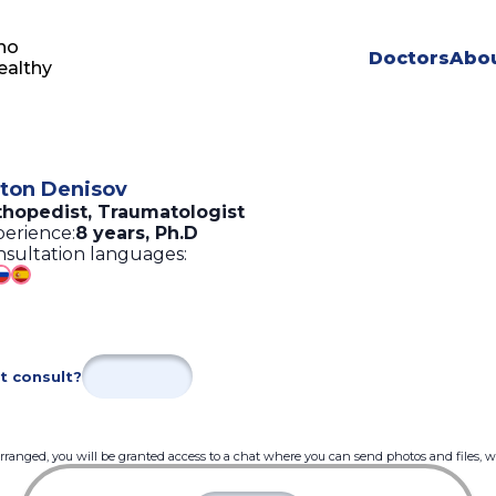
ho
Doctors
Abou
ealthy
ton Denisov
thopedist, Traumatologist
erience:
8 years
,
Ph.D
sultation languages:
t consult?
 arranged, you will be granted access to a chat where you can send photos and files, 