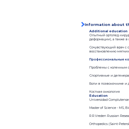
Information about t
Additional education
Опытный ортопед-хирург
деформации), а также в
Сочувствующий врач с 
восстановлению мягких
Профессиональные ко
Проблемы с коленным 
Спортивные и дегенера
Боли в позвоночнике и
Костная онкология
Education
Universidad Complutense
Master of Science - MS, Bi
R.R.Vreden Russian Resea
Orthopedics (Saint-Peters